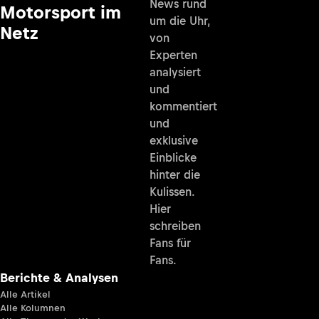
News rund
Motorsport im
um die Uhr,
Netz
von
Experten
analysiert
und
kommentiert
und
exklusive
Einblicke
hinter die
Kulissen.
Hier
schreiben
Fans für
Fans.
Berichte & Analysen
Alle Artikel
Alle Kolumnen