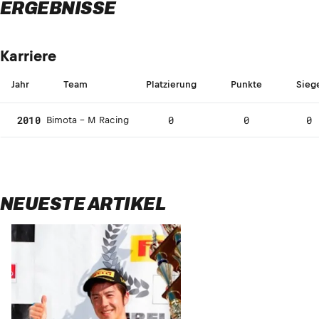
ERGEBNISSE
Karriere
Jahr
Team
Platzierung
Punkte
Sieg
2010
0
0
0
Bimota - M Racing
NEUESTE ARTIKEL
PTR Honda: