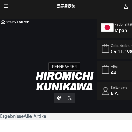
Start
/
Fahrer
Nationalitä
Japan
Geburtsdatu
05.11.19
RENNFAHRER
Alter
44
HIROMICHI
KUNIKAWA
Spitzname
k.A.
Ergebnisse
Alle Artikel