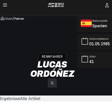
Start
/
Fahrer
Nationalität
Spanien
Geburtsdatum
01.05.1985
RENNFAHRER
Alter
41
LUCAS
ORDÓÑEZ
Ergebnisse
Alle Artikel