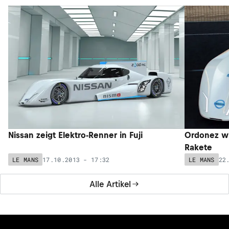
Nissan zeigt Elektro-Renner in Fuji
Ordonez wi
Rakete
17.10.2013 - 17:32
22
LE MANS
LE MANS
Alle Artikel