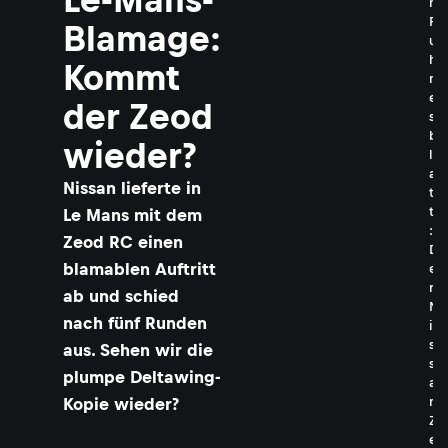
n
R
Blamage:
u
h
Kommt
m
e
der Zeod
s
b
wieder?
l
a
Nissan lieferte in
t
t
Le Mans mit dem
:
Zeod RC einen
D
blamablen Auftritt
e
r
ab und schied
N
nach fünf Runden
i
s
aus. Sehen wir die
s
plumpe Deltawing-
a
Kopie wieder?
n
Z
e