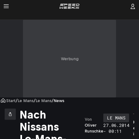
Werbung
Start
/
Le Mans
/
Le Mans
/
News
Nach
LE MANS
Von
K
Nissans
27.06.2014
Oliver
e
- 00:11
Runschke
i
Le-Mans-