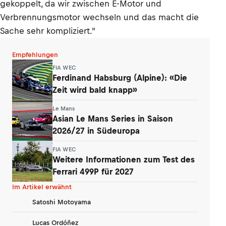
gekoppelt, da wir zwischen E-Motor und
Verbrennungsmotor wechseln und das macht die
Sache sehr kompliziert."
Empfehlungen
FIA WEC
Ferdinand Habsburg (Alpine): «Die
Zeit wird bald knapp»
Le Mans
Asian Le Mans Series in Saison
2026/27 in Südeuropa
FIA WEC
Weitere Informationen zum Test des
Ferrari 499P für 2027
Im Artikel erwähnt
Satoshi Motoyama
Lucas Ordóñez