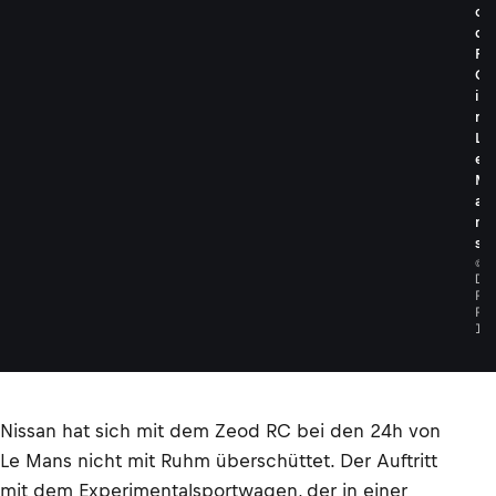
o
d
R
C
i
n
L
e
M
a
n
s
©
D
P
P
I
Nissan hat sich mit dem Zeod RC bei den 24h von
Le Mans nicht mit Ruhm überschüttet. Der Auftritt
mit dem Experimentalsportwagen, der in einer