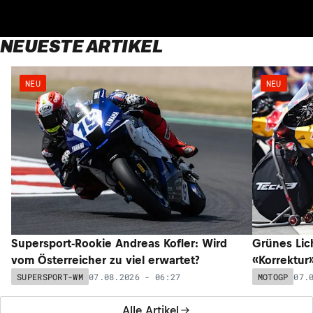
NEUESTE ARTIKEL
NEU
NEU
Supersport-Rookie Andreas Kofler: Wird
Grünes Lic
vom Österreicher zu viel erwartet?
«Korrektur
07.08.2026 - 06:27
07.
SUPERSPORT-WM
MOTOGP
Alle Artikel