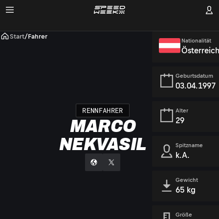
Start
/
Fahrer
Nationalität
Österreic
Geburtsdatum
03.04.1997
RENNFAHRER
Alter
29
MARCO
NEKVASIL
Spitzname
k.A.
Gewicht
65 kg
Größe