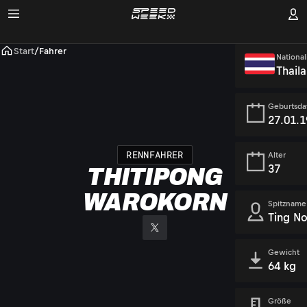
Start
/
Fahrer
National
Thail
Geburtsd
27.01.
RENNFAHRER
Alter
37
THITIPONG
WAROKORN
Spitzname
Ting No
Gewicht
64 kg
Größe