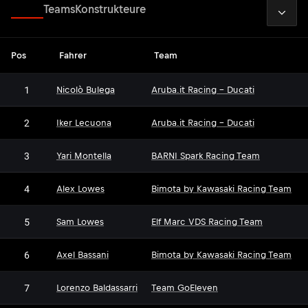
2026
Fahrer
Teams
Konstrukteure
Pos
Fahrer
Team
1
Nicolò Bulega
Aruba.it Racing - Ducati
2
Iker Lecuona
Aruba.it Racing - Ducati
3
Yari Montella
BARNI Spark Racing Team
4
Alex Lowes
Bimota by Kawasaki Racing Team
5
Sam Lowes
Elf Marc VDS Racing Team
6
Axel Bassani
Bimota by Kawasaki Racing Team
7
Lorenzo Baldassarri
Team GoEleven