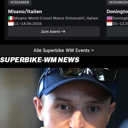
VERGANGEN
VERGANGEN
Misano/Italien
Doningto
Misano World Circuit Marco Simoncelli, Italien
Doningto
12.–14.06.2026
10.–12.
Zum Event
Alle Superbike WM Events
SUPERBIKE-WM NEWS