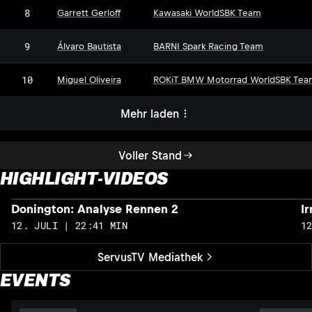
8
Garrett Gerloff
Kawasaki WorldSBK Team
9
Álvaro Bautista
BARNI Spark Racing Team
10
Miguel Oliveira
ROKiT BMW Motorrad WorldSBK Tea
Mehr laden
Voller Stand
HIGHLIGHT-VIDEOS
Donington: Analyse Rennen 2
I
12. JULI | 22:41 MIN
1
ServusTV Mediathek
EVENTS