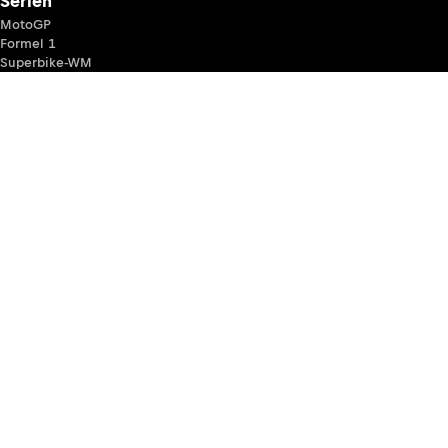
Serien
MotoGP
Formel 1
Superbike-WM