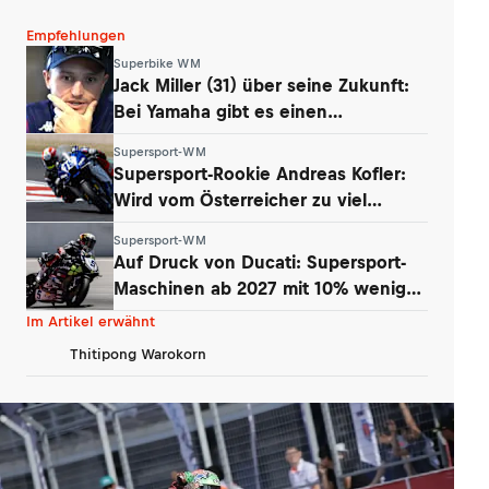
Empfehlungen
Superbike WM
Jack Miller (31) über seine Zukunft:
Bei Yamaha gibt es einen
Whistleblower
Supersport-WM
Supersport-Rookie Andreas Kofler:
Wird vom Österreicher zu viel
erwartet?
Supersport-WM
Auf Druck von Ducati: Supersport-
Maschinen ab 2027 mit 10% weniger
Power
Im Artikel erwähnt
Thitipong Warokorn