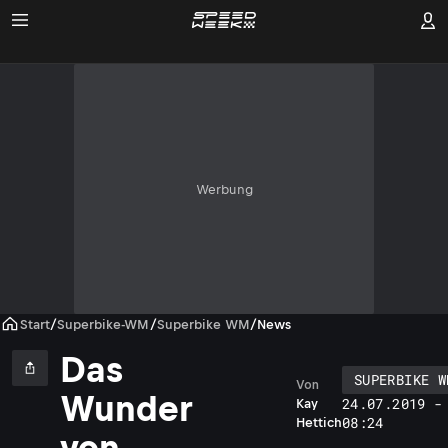
Werbung
Start
/
Superbike-WM
/
Superbike WM
/
News
Das
SUPERBIKE W
Von
Wunder
24.07.2019 -
Kay
08:24
Hettich
von