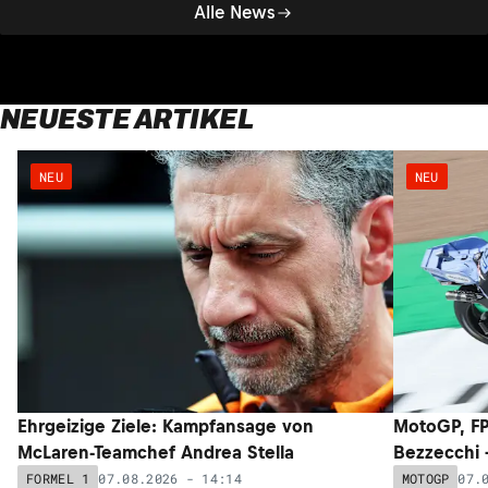
Alle News
NEUESTE ARTIKEL
NEU
NEU
Ehrgeizige Ziele: Kampfansage von
MotoGP, FP
McLaren-Teamchef Andrea Stella
Bezzecchi –
07.08.2026 - 14:14
07.
FORMEL 1
MOTOGP