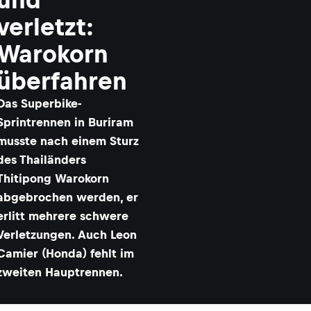
verletzt:
Warokorn
überfahren
Das Superbike-
Sprintrennen in Buriram
musste nach einem Sturz
des Thailänders
Thitipong Warokorn
abgebrochen werden, er
erlitt mehrere schwere
Verletzungen. Auch Leon
Camier (Honda) fehlt im
zweiten Hauptrennen.