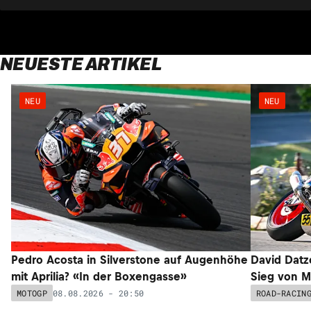
NEUESTE ARTIKEL
NEU
NEU
Pedro Acosta in Silverstone auf Augenhöhe
David Datz
mit Aprilia? «In der Boxengasse»
Sieg von M
08.08.2026 - 20:50
MOTOGP
ROAD-RACIN