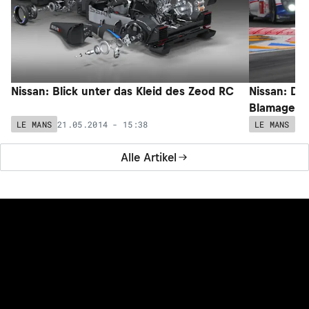
Nissan: Blick unter das Kleid des Zeod RC
Nissan: Dr
Blamage?
21.05.2014 - 15:38
03
LE MANS
LE MANS
Alle Artikel