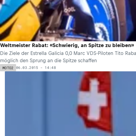
Weltmeister Rabat: «Schwierig, an Spitze zu bleiben»
Die Ziele der Estrella Galicia 0,0 Marc VDS-Piloten Tito Rab
möglich den Sprung an die Spitze schaffen
06.03.2015 - 14:48
MOTO2