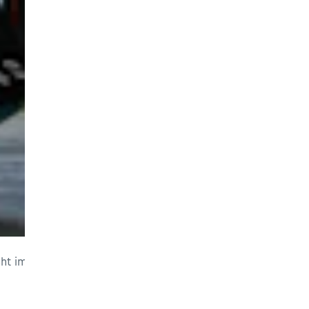
ht im Moto2-Rennen für sich und hielt seinen Schweizer La