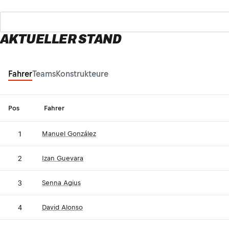
AKTUELLER STAND
Fahrer
Teams
Konstrukteure
Pos
Fahrer
1
Manuel González
2
Izan Guevara
3
Senna Agius
4
David Alonso