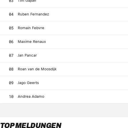
03
Tim Gajser
04
Ruben Fernandez
05
Romain Febvre
06
Maxime Renaux
07
Jan Pancar
08
Roan van de Moosdijk
09
Jago Geerts
10
Andrea Adamo
TOP MELDUNGEN