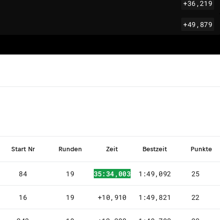
+36,219
+49,879
Start Nr
Runden
Zeit
Bestzeit
Punkte
84
19
35:34,003
1:49,092
25
16
19
+10,910
1:49,821
22