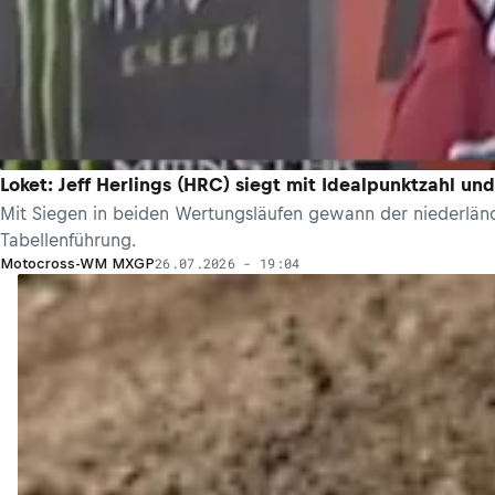
Loket: Jeff Herlings (HRC) siegt mit Idealpunktzahl u
Mit Siegen in beiden Wertungsläufen gewann der niederländ
Tabellenführung.
26.07.2026 - 19:04
Motocross-WM MXGP