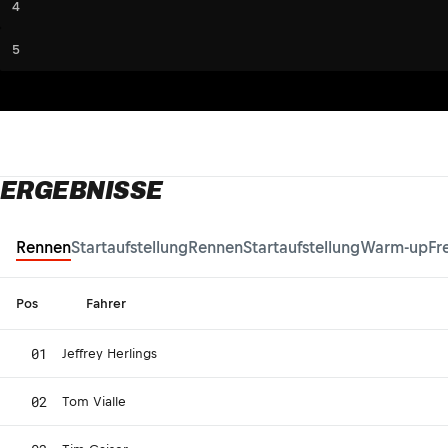
4
5
ERGEBNISSE
Rennen
Startaufstellung
Rennen
Startaufstellung
Warm-up
Fr
Pos
Fahrer
01
Jeffrey Herlings
02
Tom Vialle