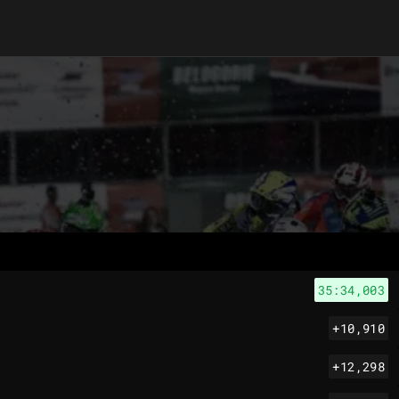
35:34,003
+10,910
+12,298