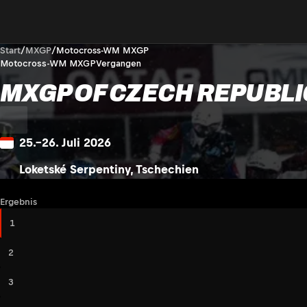
Start
/
MXGP
/
Motocross-WM MXGP
Motocross-WM MXGP
Vergangen
MXGP OF CZECH REPUBLI
25.–26. Juli 2026
Loketské Serpentiny, Tschechien
Ergebnis
1
2
3