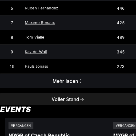
6
446
Ruben Fernandez
7
425
Maxime Renaux
8
409
Tom Vialle
9
345
Kay de Wolf
10
273
Pauls Jonass
Mehr laden
Voller Stand
EVENTS
VERGANGEN
VERGANGEN
MXGP of Czech Republic
MXGP of 