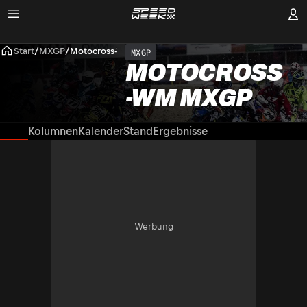
Start
/
MXGP
/
Motocross-WM MXGP
MXGP
MOTOCROSS
-WM MXGP
News
Kolumnen
Kalender
Stand
Ergebnisse
Werbung