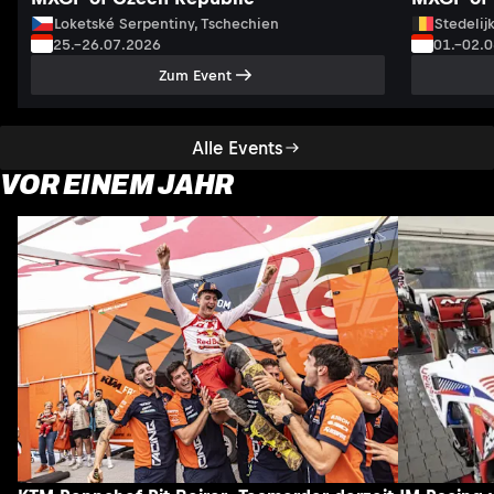
Loketské Serpentiny, Tschechien
Stedelij
25.–26.07.2026
01.–02.
Zum Event
Alle Events
VOR EINEM JAHR