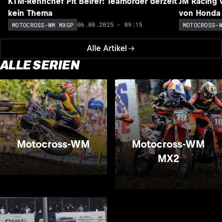
KTM-Rennchef Pit Beirer: Teamorder derzeit
JM Racing 
kein Thema
von Honda
06.08.2025 - 09:15
MOTOCROSS-WM MXGP
MOTOCROSS-
Alle Artikel
ALLE SERIEN
Motocross-WM
Motocross-WM
MX2