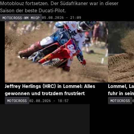
Motoblouz fortsetzen. Der Südafrikaner war in dieser
Saison der beste Ducati-Pilot.
05.08.2026 - 21:09
MOTOCROSS-WM MXGP
Jeffrey Herlings (HRC) in Lommel: Alles
Lommel, Lau
gewonnen und trotzdem frustriert
fuhr in sei
02.08.2026 - 18:57
MOTOCROSS
MOTOCROSS