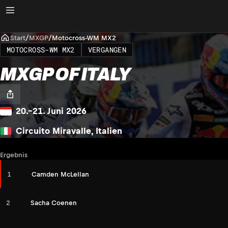
Start
/
MXGP
/
Motocross-WM MX2
MOTOCROSS-WM MX2
VERGANGEN
MXGP OF ITALY
20.–21. Juni 2026
Circuito Miravalle, Italien
Ergebnis
1
Camden McLellan
2
Sacha Coenen