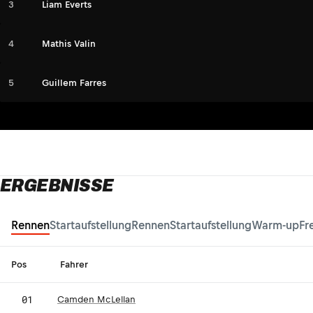
3
Liam Everts
4
Mathis Valin
5
Guillem Farres
ERGEBNISSE
Rennen
Startaufstellung
Rennen
Startaufstellung
Warm-up
Fr
Pos
Fahrer
01
Camden McLellan