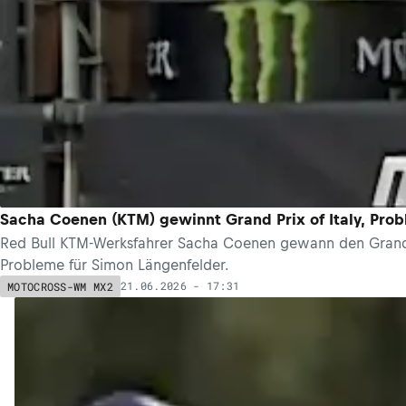
Sacha Coenen (KTM) gewinnt Grand Prix of Italy, Prob
Red Bull KTM-Werksfahrer Sacha Coenen gewann den Grand P
Probleme für Simon Längenfelder.
21.06.2026 - 17:31
MOTOCROSS-WM MX2