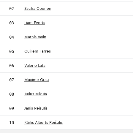
02
Sacha Coenen
03
Liam Everts
04
Mathis Valin
05
Guillem Farres
06
Valerio Lata
07
Maxime Grau
08
Julius Mikula
09
Janis Reisulis
10
Kārlis Alberts Reišulis