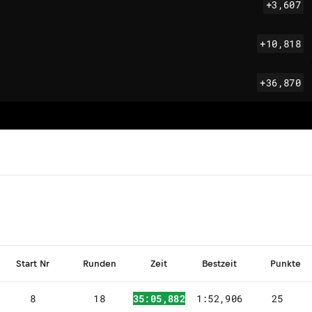
+3,607
+10,818
+36,870
Start Nr
Runden
Zeit
Bestzeit
Punkte
8
18
35:05,882
1:52,906
25