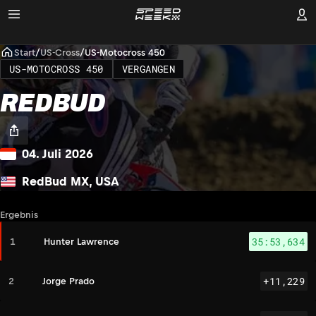
Start
/
US-Cross
/
US-Motocross 450
US-MOTOCROSS 450
VERGANGEN
REDBUD
04. Juli 2026
RedBud MX, USA
Ergebnis
35:53,634
1
Hunter Lawrence
+11,229
2
Jorge Prado