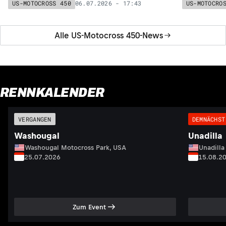
eine beeindruckende Aufholjagd hin.
Motocross-
06.07.2026 - 17:43
US-MOTOCROSS 450
US-MOTOCRO
Alle US-Motocross 450-News
RENNKALENDER
VERGANGEN
DEMNÄCHST
Washougal
Unadilla
Washougal Motocross Park, USA
Unadilla
25.07.2026
15.08.2
Zum Event