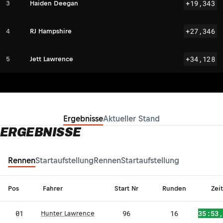
+19,343
3
Haiden Deegan
+27,346
4
RJ Hampshire
JL
+34,128
5
Jett Lawrence
Ergebnisse
Aktueller Stand
ERGEBNISSE
Rennen
Startaufstellung
Rennen
Startaufstellung
Pos
Fahrer
Start Nr
Runden
Zeit
01
96
16
35:53
Hunter Lawrence