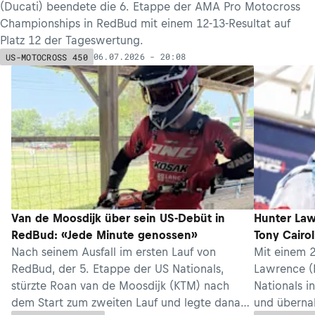
(Ducati) beendete die 6. Etappe der AMA Pro Motocross
Championships in RedBud mit einem 12-13-Resultat auf
Platz 12 der Tageswertung.
06.07.2026 - 20:08
US-MOTOCROSS 450
Van de Moosdijk über sein US-Debüt in
Hunter Law
RedBud: «Jede Minute genossen»
Tony Cairol
Nach seinem Ausfall im ersten Lauf von
Mit einem 
RedBud, der 5. Etappe der US Nationals,
Lawrence (
stürzte Roan van de Moosdijk (KTM) nach
Nationals i
dem Start zum zweiten Lauf und legte danach
und überna