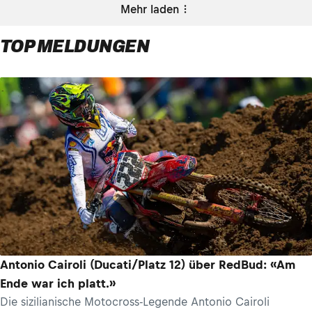
Mehr laden
TOP MELDUNGEN
Antonio Cairoli (Ducati/Platz 12) über RedBud: «Am
Ende war ich platt.»
Die sizilianische Motocross-Legende Antonio Cairoli