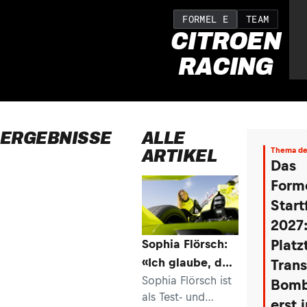
FORMEL E
TEAM
CITROEN
RACING
ERGEBNISSE
ALLE
ARTIKEL
Thema de
Woche
Das
Forme
Start
2027
Platz
Sophia Flörsch:
«Ich glaube, das
Trans
ist ein sehr
Sophia Flörsch ist
Bom
als Test- und
starkes Signal»
erst 