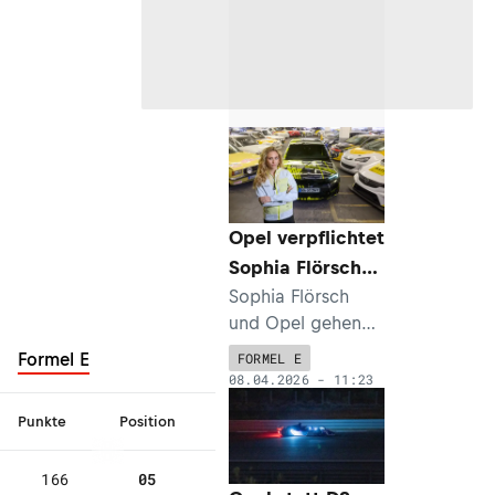
verstorben.
Opel verpflichtet
Sophia Flörsch
für Formel E-
Sophia Flörsch
und Opel gehen
Programm
zukünftig
Formel E
FORMEL E
gemeinsame
08.04.2026 - 11:23
Wege. Die 25-
Punkte
Position
1
2
3
4
5
Jährige aus
München wird
166
05
BR
MX
US
SA
SA
Test- und