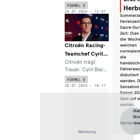
Entwicklungsfahre
FORMEL E
Herb
rin in das neue
20.07.2026 - 12:47
Sommerze
Formel-E-
Ferienzeit
Programm von
Saure-Gur
Opel
Zeit: Dies
die Woche
eingebunden. Im
Citroën Racing-
welchen
Interview spricht
normaler
Teamchef Cyril
die Münchnerin
die
Blais im Alter
Citroën trägt
über ihre Rolle
hanebüch
Trauer. Cyril Blais,
Fahrerwec
von 43 Jahren
und den
diskutiert
Teamchef vom
deutschen
verstorben
FORMEL E
werden. D
Citroën Racing
Motorsport.
20.07.2026 - 10:17
Sensation
Formula E Team,
Saison 20
lässt auf s
ist nur wenige
warten.
Tage vor der
Mat
Formel-E-
Bru
Veranstaltung im
Weiterles
japanischen Tokio
Werbung
mit 43 Jahren