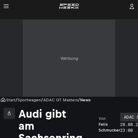
Werbung
Start
/
Sportwagen
/
ADAC GT Masters
/
News
Audi gibt
ADAC 
Von
am
28.08.
Felix
23:00
Schmucker
Sachsenring