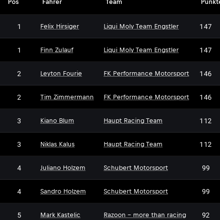
Pos
Fahrer
Team
Punkt
1
147
Felix Hirsiger
Liqui Moly Team Engstler
1
147
Finn Zulauf
Liqui Moly Team Engstler
2
146
Leyton Fourie
FK Performance Motorsport
2
146
Tim Zimmermann
FK Performance Motorsport
3
112
Kiano Blum
Haupt Racing Team
3
112
Niklas Kalus
Haupt Racing Team
4
99
Juliano Holzem
Schubert Motorsport
4
99
Sandro Holzem
Schubert Motorsport
5
92
Mark Kastelic
Razoon - more than racing