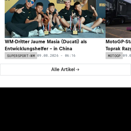
WM-Dritter Jaume Masia (Ducati) als
MotoGP-Sta
Entwicklungshelfer – in China
Toprak Razg
09.08.2026 - 06:16
09.
SUPERSPORT-WM
MOTOGP
Alle Artikel