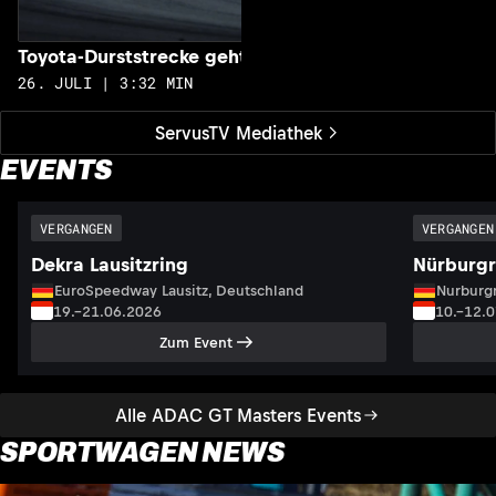
Toyota-Durststrecke geht zu Ende
26. JULI | 3:32 MIN
ServusTV Mediathek
EVENTS
VERGANGEN
VERGANGEN
Dekra Lausitzring
Nürburgr
EuroSpeedway Lausitz, Deutschland
Nurburgr
19.–21.06.2026
10.–12.
Zum Event
Alle ADAC GT Masters Events
SPORTWAGEN NEWS