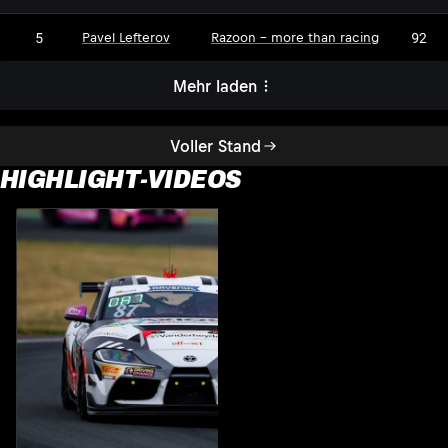
5
92
Pavel Lefterov
Razoon - more than racing
Mehr laden
Voller Stand
HIGHLIGHT-VIDEOS
S
2