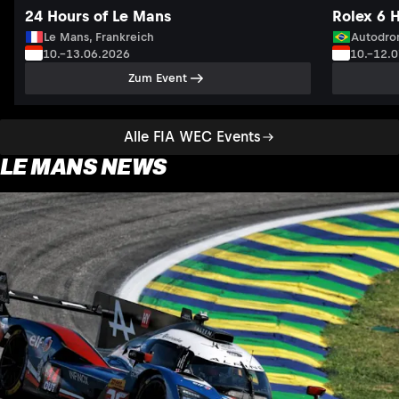
24 Hours of Le Mans
Rolex 6 
Le Mans, Frankreich
Autodrom
10.–13.06.2026
10.–12.
Zum Event
Alle FIA WEC Events
LE MANS NEWS