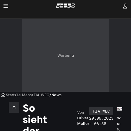
Werbung
Start
/
Le Mans
/
FIA WEC
/
News
So
FIA WEC
Von
sieht
29.06.2023
W
Oliver
- 06:38
ei
Müller
der
s,