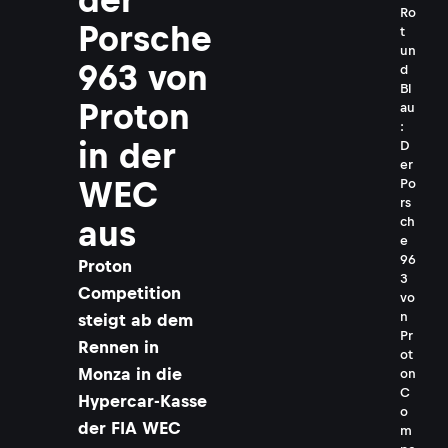
Ro
Porsche
t
un
963 von
d
Bl
Proton
au
:
in der
D
er
WEC
Po
rs
ch
aus
e
96
Proton
3
Competition
vo
n
steigt ab dem
Pr
Rennen in
ot
Monza in die
on
C
Hypercar-Kasse
o
der FIA WEC
m