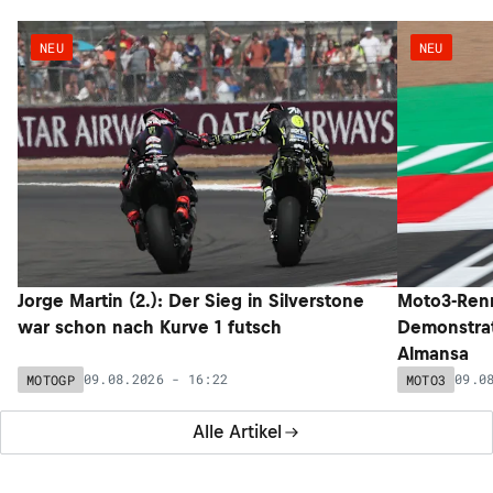
NEU
NEU
Jorge Martin (2.): Der Sieg in Silverstone
Moto3-Renn
war schon nach Kurve 1 futsch
Demonstrat
Almansa
09.08.2026 - 16:22
09.0
MOTOGP
MOTO3
Alle Artikel