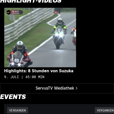
HIGHLIGHT-VIDEOS
H
1
Highlights: 8 Stunden von Suzuka
9. JULI | 45:00 MIN
ServusTV Mediathek
EVENTS
VERGANGEN
VERGANGEN