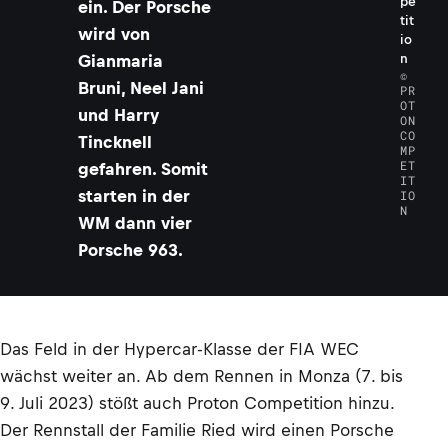
pe
ein. Der Porsche
tit
wird von
io
n
Gianmaria
©
Bruni, Neel Jani
PR
OT
und Harry
ON
CO
Tincknell
MP
ET
gefahren. Somit
IT
starten in der
IO
N
WM dann vier
Porsche 963.
Das Feld in der Hypercar-Klasse der FIA WEC
wächst weiter an. Ab dem Rennen in Monza (7. bis
9. Juli 2023) stößt auch Proton Competition hinzu.
Der Rennstall der Familie Ried wird einen Porsche