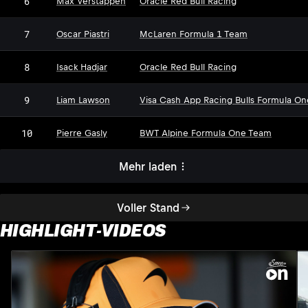
6
Max Verstappen
Oracle Red Bull Racing
7
Oscar Piastri
McLaren Formula 1 Team
8
Isack Hadjar
Oracle Red Bull Racing
9
Liam Lawson
Visa Cash App Racing Bulls Formula O
10
Pierre Gasly
BWT Alpine Formula One Team
Mehr laden
Voller Stand
HIGHLIGHT-VIDEOS