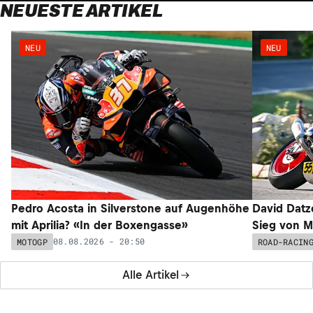
NEUESTE ARTIKEL
NEU
NEU
Pedro Acosta in Silverstone auf Augenhöhe
David Datz
mit Aprilia? «In der Boxengasse»
Sieg von M
08.08.2026 - 20:50
MOTOGP
ROAD-RACIN
Alle Artikel