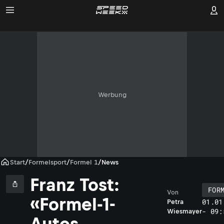
Werbung
Start
/
Formelsport
/
Formel 1
/
News
Franz Tost:
FOR
Von
«Formel-1-
01.01
Petra
- 09:
Wiesmayer
Autos