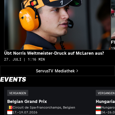
F
1
Übt Norris Weltmeister-Druck auf McLaren aus?
27. JULI | 1:16 MIN
ServusTV Mediathek
EVENTS
VERGANGEN
VERGANGEN
Belgian Grand Prix
Hungaria
Circuit de Spa-Francorchamps, Belgien
Hungaro
17.–19.07.2026
24.–26.