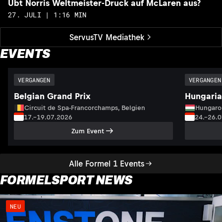
Übt Norris Weltmeister-Druck auf McLaren aus?
27. JULI | 1:16 MIN
ServusTV Mediathek
EVENTS
VERGANGEN
VERGANGEN
Belgian Grand Prix
Hungaria
Circuit de Spa-Francorchamps, Belgien
Hungaro
17.–19.07.2026
24.–26.
Zum Event
Alle Formel 1 Events
FORMELSPORT NEWS
NEU