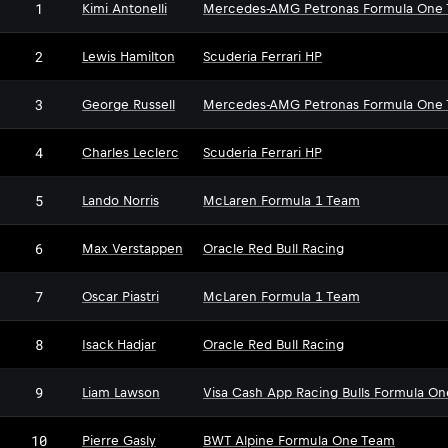
1
Kimi Antonelli
Mercedes-AMG Petronas Formula One
2
Lewis Hamilton
Scuderia Ferrari HP
3
George Russell
Mercedes-AMG Petronas Formula One
4
Charles Leclerc
Scuderia Ferrari HP
5
Lando Norris
McLaren Formula 1 Team
6
Max Verstappen
Oracle Red Bull Racing
7
Oscar Piastri
McLaren Formula 1 Team
8
Isack Hadjar
Oracle Red Bull Racing
9
Liam Lawson
Visa Cash App Racing Bulls Formula O
10
Pierre Gasly
BWT Alpine Formula One Team