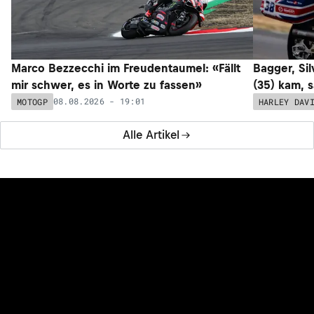
Marco Bezzecchi im Freudentaumel: «Fällt
Bagger, Sil
mir schwer, es in Worte zu fassen»
(35) kam, 
08.08.2026 - 19:01
MOTOGP
HARLEY DAV
Alle Artikel