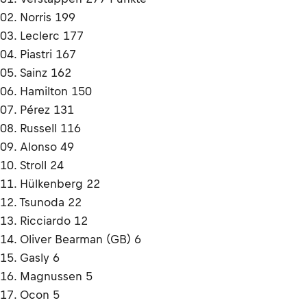
02. Norris 199
03. Leclerc 177
04. Piastri 167
05. Sainz 162
06. Hamilton 150
07. Pérez 131
08. Russell 116
09. Alonso 49
10. Stroll 24
11. Hülkenberg 22
12. Tsunoda 22
13. Ricciardo 12
14. Oliver Bearman (GB) 6
15. Gasly 6
16. Magnussen 5
17. Ocon 5