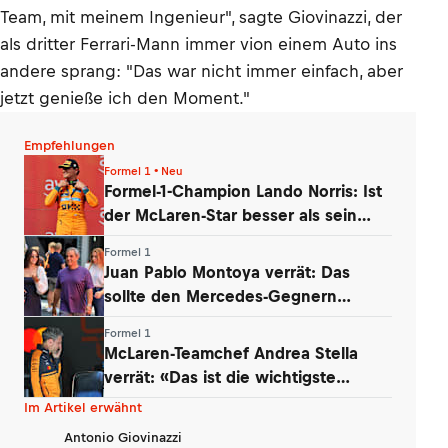
Team, mit meinem Ingenieur", sagte Giovinazzi, der
als dritter Ferrari-Mann immer vion einem Auto ins
andere sprang: "Das war nicht immer einfach, aber
jetzt genieße ich den Moment."
Empfehlungen
Formel 1 • Neu
Formel-1-Champion Lando Norris: Ist
der McLaren-Star besser als sein
Ruf?
Formel 1
Juan Pablo Montoya verrät: Das
sollte den Mercedes-Gegnern
Sorgen bereiten
Formel 1
McLaren-Teamchef Andrea Stella
verrät: «Das ist die wichtigste
Erkenntnis»
Im Artikel erwähnt
Antonio Giovinazzi