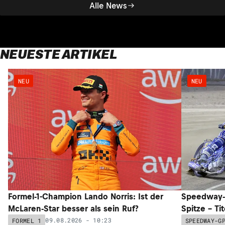
Alle News
NEUESTE ARTIKEL
NEU
NEU
Formel-1-Champion Lando Norris: Ist der
Speedway-G
McLaren-Star besser als sein Ruf?
Spitze – Ti
09.08.2026 - 10:23
FORMEL 1
SPEEDWAY-G