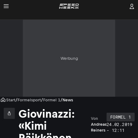
Werbung
Start
/
Formelsport
/
Formel 1
/
News
Giovinazzi:
FORMEL 1
Von
«Kimi
24.02.2019
Andreas
- 12:11
Reiners
Räikkönen