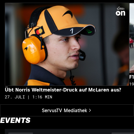
F
1
Übt Norris Weltmeister-Druck auf McLaren aus?
27. JULI | 1:16 MIN
ServusTV Mediathek
EVENTS