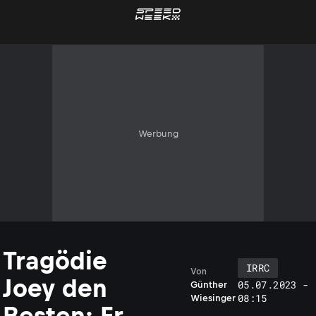
Werbung
Tragödie
IRRC
Von
Joey den
05.07.2023 -
Günther
08:15
Wiesinger
Besten: Er