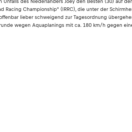
 Unfalls des Niederländers Joey den Besten (30) auf de
ad Racing Championship" (IRRC), die unter der Schirmhe
 offenbar lieber schweigend zur Tagesordnung übergehen
gsrunde wegen Aquaplanings mit ca. 180 km/h gegen eine