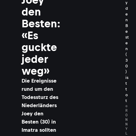
y
den
d
e
n
Besten:
B
e
«Es
st
e
guckte
n
(
jeder
3
0
weg»
)
is
Die Ereignisse
t
rund um den
t
o
Todessturz des
t
Niederländers
©
R
Joey den
O
N
Besten (30) in
N
Y
Imatra sollten
L