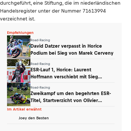
durchgeführt, eine Stiftung, die im niederländischen
Handelsregister unter der Nummer 71613994
verzeichnet ist.
Empfehlungen
Road-Racing
David Datzer verpasst in Horice
Podium bei Sieg von Marek Cerveny
Road-Racing
ESR-Lauf 1, Horice: Laurent
Hoffmann verschiebt mit Sieg
Titelentscheidung
Road-Racing
Zweikampf um den begehrten ESR-
Titel, Startverzicht von Olivier
Lupberger
Im Artikel erwähnt
Joey den Besten