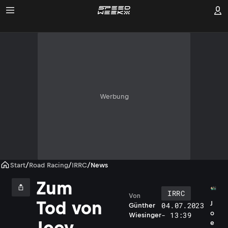
Werbung
Start
/
Road Racing
/
IRRC
/
News
Zum
IRRC
Von
Tod von
J
04.07.2023
Günther
o
- 13:39
Wiesinger
Joey
e