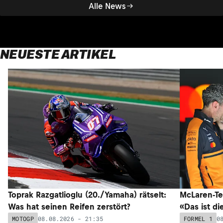
Alle News
NEUESTE ARTIKEL
Toprak Razgatlioglu (20./Yamaha) rätselt:
McLaren-Te
Was hat seinen Reifen zerstört?
«Das ist di
08.08.2026 - 21:35
0
MOTOGP
FORMEL 1