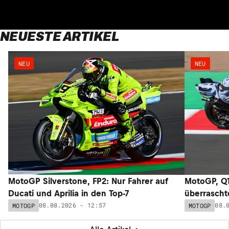
NEUESTE ARTIKEL
NEU
NEU
MotoGP Silverstone, FP2: Nur Fahrer auf
MotoGP, Q1
Ducati und Aprilia in den Top-7
überrascht
08.08.2026 - 12:57
08.
MOTOGP
MOTOGP