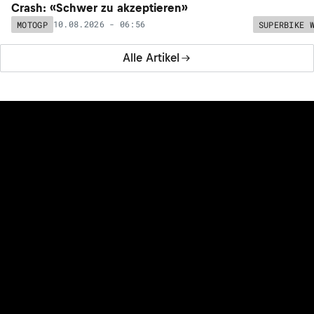
Crash: «Schwer zu akzeptieren»
Superbike-
10.08.2026 - 06:56
MOTOGP
SUPERBIKE 
Alle Artikel