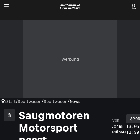
Werbung
Start
/
Sportwagen
/
Sportwagen
/
News
Saugmotoren
SPO
Von
Motorsport
13.05
Jonas
12:30
Plümer
passt