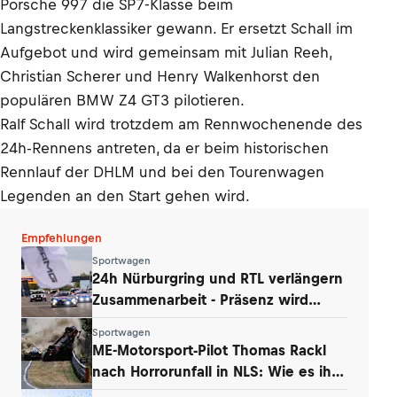
Porsche 997 die SP7-Klasse beim
Langstreckenklassiker gewann. Er ersetzt Schall im
Aufgebot und wird gemeinsam mit Julian Reeh,
Christian Scherer und Henry Walkenhorst den
populären BMW Z4 GT3 pilotieren.
Ralf Schall wird trotzdem am Rennwochenende des
24h-Rennens antreten, da er beim historischen
Rennlauf der DHLM und bei den Tourenwagen
Legenden an den Start gehen wird.
Empfehlungen
Sportwagen
24h Nürburgring und RTL verlängern
Zusammenarbeit - Präsenz wird
ausgebaut
Sportwagen
ME-Motorsport-Pilot Thomas Rackl
nach Horrorunfall in NLS: Wie es ihm
geht