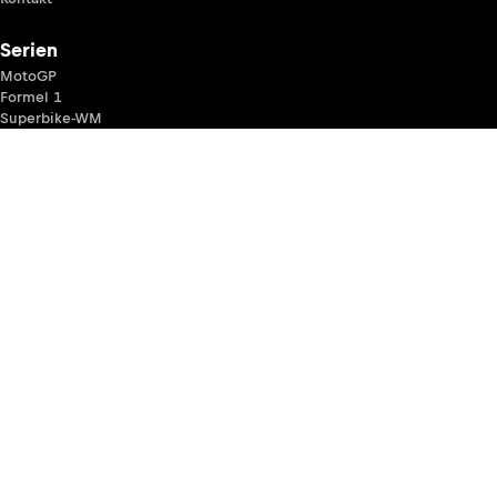
Serien
MotoGP
Formel 1
Superbike-WM