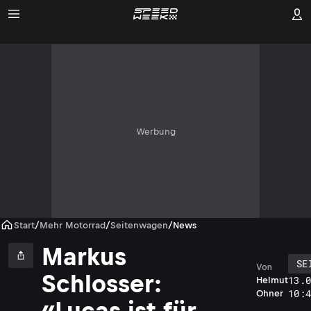
Werbung
Start
/
Mehr Motorrad
/
Seitenwagen
/
News
Markus
SE
Von
Schlosser:
13.
Helmut
10:
Ohner
«Lucas ist für