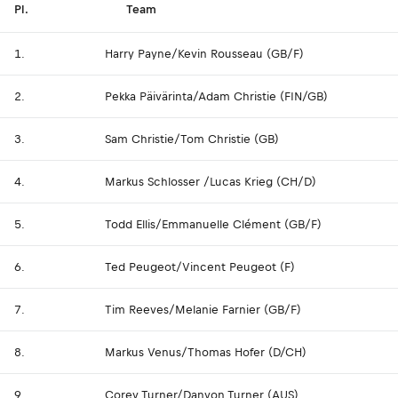
Pl.
Team
1.
Harry Payne/Kevin Rousseau (GB/F)
2.
Pekka Päivärinta/Adam Christie (FIN/GB)
3.
Sam Christie/Tom Christie (GB)
4.
Markus Schlosser /Lucas Krieg (CH/D)
5.
Todd Ellis/Emmanuelle Clément (GB/F)
6.
Ted Peugeot/Vincent Peugeot (F)
7.
Tim Reeves/Melanie Farnier (GB/F)
8.
Markus Venus/Thomas Hofer (D/CH)
9.
Corey Turner/Danyon Turner (AUS)