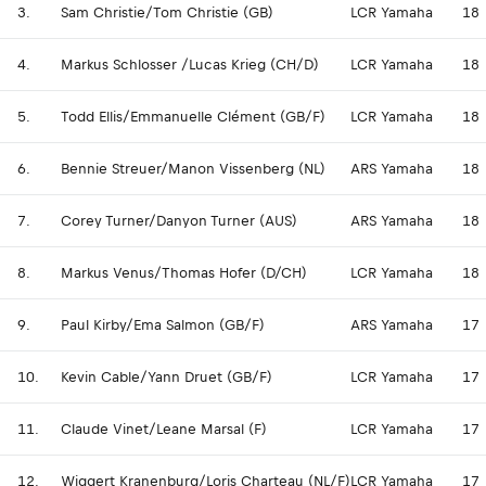
3.
Sam Christie/Tom Christie (GB)
LCR Yamaha
18
4.
Markus Schlosser /Lucas Krieg (CH/D)
LCR Yamaha
18
5.
Todd Ellis/Emmanuelle Clément (GB/F)
LCR Yamaha
18
6.
Bennie Streuer/Manon Vissenberg (NL)
ARS Yamaha
18
7.
Corey Turner/Danyon Turner (AUS)
ARS Yamaha
18
8.
Markus Venus/Thomas Hofer (D/CH)
LCR Yamaha
18
9.
Paul Kirby/Ema Salmon (GB/F)
ARS Yamaha
17
10.
Kevin Cable/Yann Druet (GB/F)
LCR Yamaha
17
11.
Claude Vinet/Leane Marsal (F)
LCR Yamaha
17
12.
Wiggert Kranenburg/Loris Charteau (NL/F)
LCR Yamaha
17