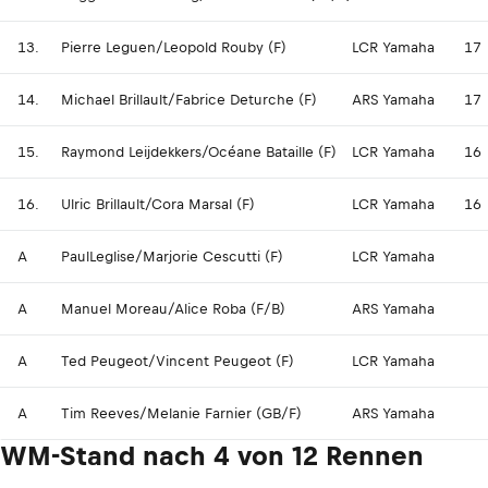
13.
Pierre Leguen/Leopold Rouby (F)
LCR Yamaha
17
14.
Michael Brillault/Fabrice Deturche (F)
ARS Yamaha
17
15.
Raymond Leijdekkers/Océane Bataille (F)
LCR Yamaha
16
16.
Ulric Brillault/Cora Marsal (F)
LCR Yamaha
16
A
PaulLeglise/Marjorie Cescutti (F)
LCR Yamaha
A
Manuel Moreau/Alice Roba (F/B)
ARS Yamaha
A
Ted Peugeot/Vincent Peugeot (F)
LCR Yamaha
A
Tim Reeves/Melanie Farnier (GB/F)
ARS Yamaha
WM-Stand nach 4 von 12 Rennen