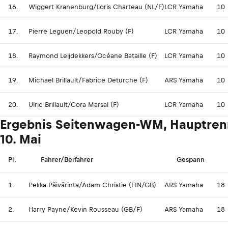
16.
Wiggert Kranenburg/Loris Charteau (NL/F)
LCR Yamaha
10
17.
Pierre Leguen/Leopold Rouby (F)
LCR Yamaha
10
18.
Raymond Leijdekkers/Océane Bataille (F)
LCR Yamaha
10
19.
Michael Brillault/Fabrice Deturche (F)
ARS Yamaha
10
20.
Ulric Brillault/Cora Marsal (F)
LCR Yamaha
10
Ergebnis Seitenwagen-WM, Hauptrenn
10. Mai
Pl.
Fahrer/Beifahrer
Gespann
1.
Pekka Päivärinta/Adam Christie (FIN/GB)
ARS Yamaha
18
2.
Harry Payne/Kevin Rousseau (GB/F)
ARS Yamaha
18