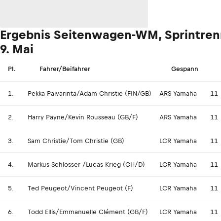
Ergebnis Seitenwagen-WM, Sprintrenn
9. Mai
Pl.
Fahrer/Beifahrer
Gespann
1.
Pekka Päivärinta/Adam Christie (FIN/GB)
ARS Yamaha
11
2.
Harry Payne/Kevin Rousseau (GB/F)
ARS Yamaha
11
3.
Sam Christie/Tom Christie (GB)
LCR Yamaha
11
4.
Markus Schlosser /Lucas Krieg (CH/D)
LCR Yamaha
11
5.
Ted Peugeot/Vincent Peugeot (F)
LCR Yamaha
11
6.
Todd Ellis/Emmanuelle Clément (GB/F)
LCR Yamaha
11