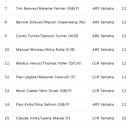
7.
Tim Reeves/Melanie Farnier (GB/F)
ARS Yamaha
11
8.
Bennie Streuer/Manon Vissenberg (NL)
ARS Yamaha
11
9.
Corey Turner/Danyon Turner (AUS)
ARS Yamaha
11
10.
Manuel Moreau/Alice Roba (F/B)
ARS Yamaha
11
11.
Markus Venus/Thomas Hofer (D/CH)
LCR Yamaha
11
12.
Paul Leglise/Marjorie Cescutti (F)
LCR Yamaha
11
13.
Kevin Cable/Yann Druet (GB/F)
LCR Yamaha
11
14.
Paul Kirby/Ema Salmon (GB/F)
ARS Yamaha
11
15.
Claude Vinet/Leane Marsal (F)
LCR Yamaha
10