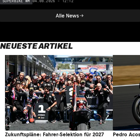
04.08.2026 - 12:12
SUPERBIKE WM
Alle News
NEUESTE ARTIKEL
Zukunftspläne: Fahrer-Selektion für 2027
Pedro Acos