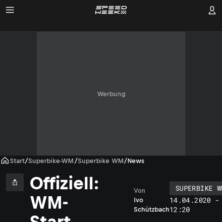
Werbung
Start
/
Superbike-WM
/
Superbike WM
/
News
Offiziell:
SUPERBIKE W
Von
WM-
14.04.2020 -
Ivo
12:20
Schützbach
Start