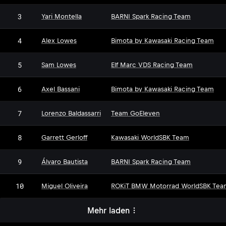
3
Yari Montella
BARNI Spark Racing Team
4
Alex Lowes
Bimota by Kawasaki Racing Team
5
Sam Lowes
Elf Marc VDS Racing Team
6
Axel Bassani
Bimota by Kawasaki Racing Team
7
Lorenzo Baldassarri
Team GoEleven
8
Garrett Gerloff
Kawasaki WorldSBK Team
9
Álvaro Bautista
BARNI Spark Racing Team
10
Miguel Oliveira
ROKiT BMW Motorrad WorldSBK Tea
Mehr laden