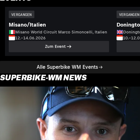
VERGANGEN
VERGANGEN
Misano/Italien
Doningto
Misano World Circuit Marco Simoncelli, Italien
Doningto
12.–14.06.2026
10.–12.
Zum Event
Alle Superbike WM Events
SUPERBIKE-WM NEWS