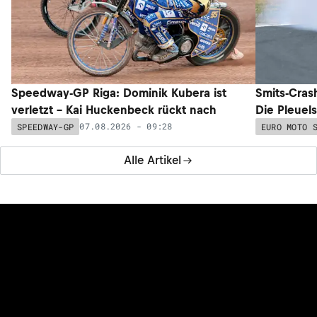
Speedway-GP Riga: Dominik Kubera ist
Smits-Cras
verletzt – Kai Huckenbeck rückt nach
Die Pleuel
07.08.2026 - 09:28
SPEEDWAY-GP
EURO MOTO 
Alle Artikel