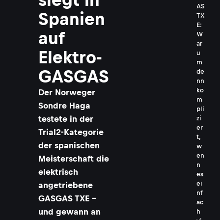
AS
Spanien
TX
E:
auf
W
ar
Elektro-
u
m
GASGAS
de
nn
ko
Der Norweger
m
Sondre Haga
pli
testete in der
zi
er
Trial2-Kategorie
t,
der spanischen
w
en
Meisterschaft die
n
elektrisch
es
ei
angetriebene
nf
GASGAS TXE –
ac
und gewann an
h