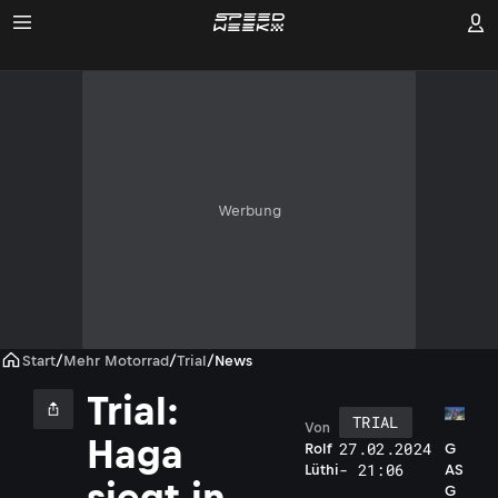
Werbung
Start
/
Mehr Motorrad
/
Trial
/
News
Trial:
TRIAL
Von
Haga
27.02.2024
G
Rolf
- 21:06
AS
Lüthi
siegt in
G