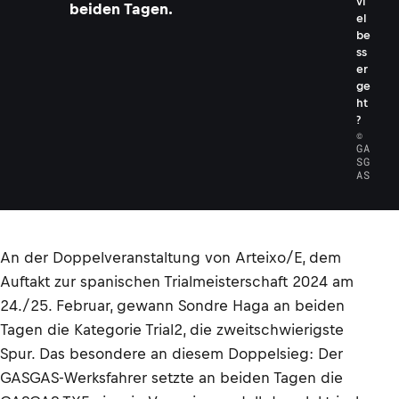
vi
beiden Tagen.
el
be
ss
er
ge
ht
?
©
GA
SG
AS
An der Doppelveranstaltung von Arteixo/E, dem
Auftakt zur spanischen Trialmeisterschaft 2024 am
24./25. Februar, gewann Sondre Haga an beiden
Tagen die Kategorie Trial2, die zweitschwierigste
Spur. Das besondere an diesem Doppelsieg: Der
GASGAS-Werksfahrer setzte an beiden Tagen die