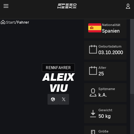
Start
/
Fahrer
Nationalität
Spanien
Geburtsdatum
03.10.2000
RENNFAHRER
Alter
25
ALEIX
VIU
Spitzname
k.A.
Gewicht
50 kg
Größe