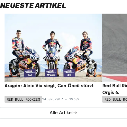
NEUESTE ARTIKEL
Aragón: Aleix Viu siegt, Can Öncü stürzt
Red Bull Ri
Orgis 6.
24.09.2017 - 19:02
RED BULL ROOKIES
RED BULL R
Alle Artikel