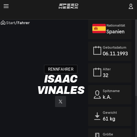
Start
/
Fahrer
Nationalität
Spanien
Geburtsdatum
06.11.1993
RENNFAHRER
Alter
32
ISAAC
VINALES
Spitzname
k.A.
Gewicht
61 kg
Größe