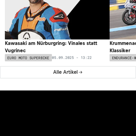
Kawasaki am Nürburgring: Vinales statt
Krummenach
Vugrinec
Klassiker
05.09.2025 - 13:22
EURO MOTO SUPERBIKE
ENDURANCE-
Alle Artikel