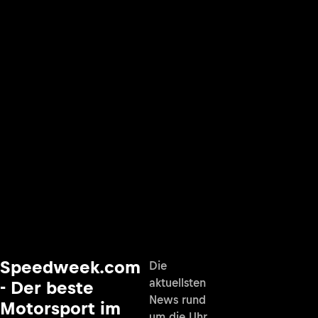
Speedweek.com
Die
aktuellsten
- Der beste
News rund
Motorsport im
um die Uhr,