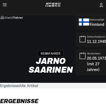
Start
/
Fahrer
Nationalität
Finnland
Geburtsdatum
11.12.194
RENNFAHRER
Verstorben
20.05.197
JARNO
(mit 27
SAARINEN
Jahren)
Ergebnisse
Alle Artikel
ERGEBNISSE