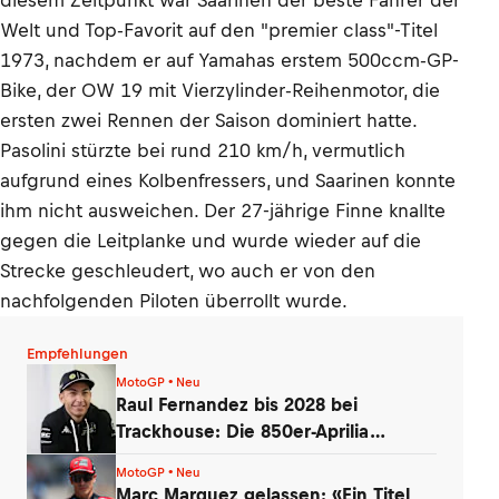
diesem Zeitpunkt war Saarinen der beste Fahrer der
Welt und Top-Favorit auf den "premier class"-Titel
1973, nachdem er auf Yamahas erstem 500ccm-GP-
Bike, der OW 19 mit Vierzylinder-Reihenmotor, die
ersten zwei Rennen der Saison dominiert hatte.
Pasolini stürzte bei rund 210 km/h, vermutlich
aufgrund eines Kolbenfressers, und Saarinen konnte
ihm nicht ausweichen. Der 27-jährige Finne knallte
gegen die Leitplanke und wurde wieder auf die
Strecke geschleudert, wo auch er von den
nachfolgenden Piloten überrollt wurde.
Empfehlungen
MotoGP • Neu
Raul Fernandez bis 2028 bei
Trackhouse: Die 850er-Aprilia
überzeugte
MotoGP • Neu
Marc Marquez gelassen: «Ein Titel