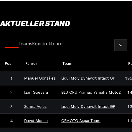
AKTUELLER STAND
2026
Fahrer
Teams
Konstrukteure
Pos
Fahrer
Team
P
1
19
Manuel González
Liqui Moly Dynavolt Intact GP
2
1
Izan Guevara
BLU CRU Pramac Yamaha Moto2
3
1
Senna Agius
Liqui Moly Dynavolt Intact GP
4
1
David Alonso
CFMOTO Aspar Team