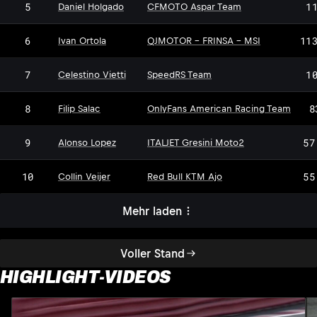
5
1
Daniel Holgado
CFMOTO Aspar Team
6
11
Ivan Ortola
QJMOTOR - FRINSA - MSI
7
1
Celestino Vietti
SpeedRS Team
8
8
Filip Salac
OnlyFans American Racing Team
9
57
Alonso Lopez
ITALJET Gresini Moto2
10
55
Collin Veijer
Red Bull KTM Ajo
Mehr laden
Voller Stand
HIGHLIGHT-VIDEOS