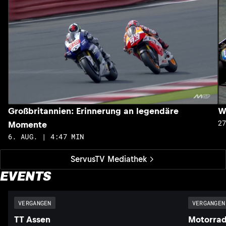
Großbritannien: Erinnerung an legendäre
W
2
Momente
6. AUG. | 4:47 MIN
ServusTV Mediathek
EVENTS
VERGANGEN
VERGANGEN
TT Assen
Motorrad