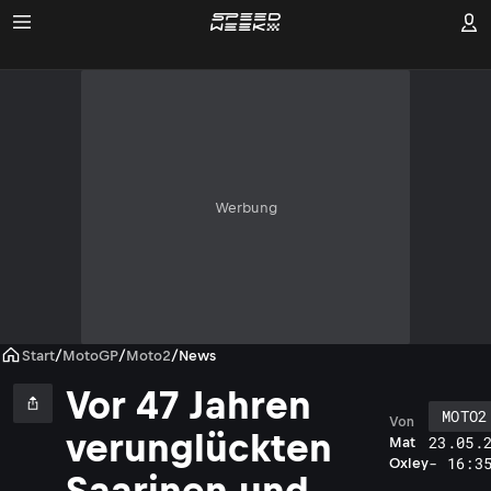
Werbung
Start
/
MotoGP
/
Moto2
/
News
Vor 47 Jahren
MOTO2
Von
verunglückten
23.05.
Mat
- 16:3
Oxley
Saarinen und