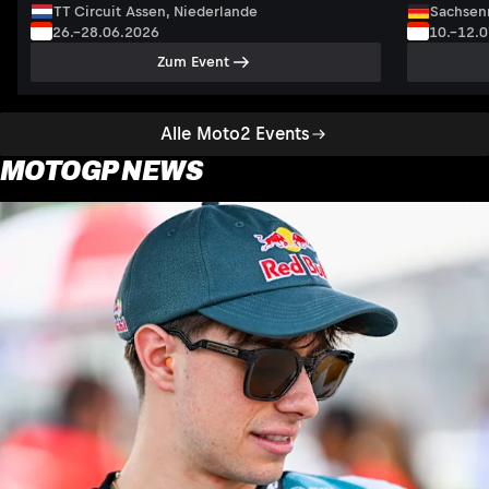
TT Circuit Assen, Niederlande
Sachsenr
26.–28.06.2026
10.–12.
Zum Event
Alle Moto2 Events
MOTOGP NEWS