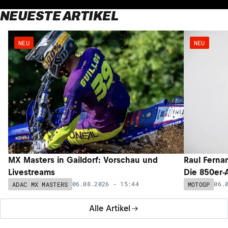
NEUESTE ARTIKEL
NEU
NEU
MX Masters in Gaildorf: Vorschau und
Raul Ferna
Livestreams
Die 850er-
06.08.2026 - 15:44
06.
ADAC MX MASTERS
MOTOGP
Alle Artikel