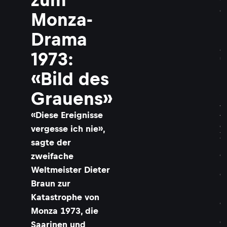
t
e
Monza-
r
B
Drama
r
a
1973:
u
n
«Bild des
(
M
Grauens»
i
t
«Diese Ereignisse
t
e
vergesse ich nie»,
)
sagte der
b
e
zweifache
i
Weltmeister Dieter
e
Braun zur
i
n
Katastrophe von
e
Monza 1973, die
m
C
Saarinen und