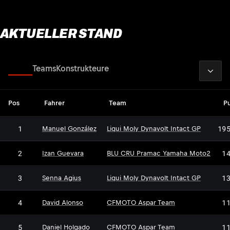
AKTUELLER STAND
2026
Fahrer
Teams
Konstrukteure
Pos
Fahrer
Team
P
1
19
Manuel González
Liqui Moly Dynavolt Intact GP
2
1
Izan Guevara
BLU CRU Pramac Yamaha Moto2
3
1
Senna Agius
Liqui Moly Dynavolt Intact GP
4
1
David Alonso
CFMOTO Aspar Team
5
1
Daniel Holgado
CFMOTO Aspar Team