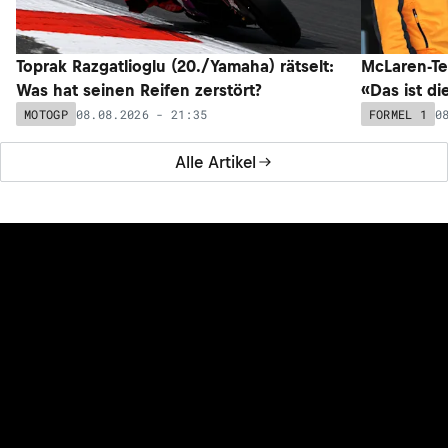
Toprak Razgatlioglu (20./Yamaha) rätselt:
McLaren-Te
Was hat seinen Reifen zerstört?
«Das ist di
08.08.2026 - 21:35
0
MOTOGP
FORMEL 1
Alle Artikel