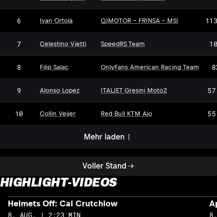
6
11
Ivan Ortola
QJMOTOR - FRINSA - MSI
7
1
Celestino Vietti
SpeedRS Team
8
8
Filip Salac
OnlyFans American Racing Team
9
57
Alonso Lopez
ITALJET Gresini Moto2
10
55
Collin Veijer
Red Bull KTM Ajo
Mehr laden
Voller Stand
HIGHLIGHT-VIDEOS
Helmets Off: Cal Crutchlow
A
8. AUG. | 2:23 MIN
8