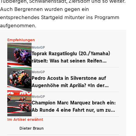
Tubbergen, Schwanenstadt, Ziersdorf und so weiter.
Auch Bergrennen wurden gegen ein
entsprechendes Startgeld mitunter ins Programm
aufgenommen.
Empfehlungen
MotoGP
Toprak Razgatlioglu (20./Yamaha)
rätselt: Was hat seinen Reifen
zerstört?
MotoGP
Pedro Acosta in Silverstone auf
Augenhöhe mit Aprilia? «In der
Boxengasse»
MotoGP
Champion Marc Marquez brach ein:
Ab Runde 4 eine Fahrt nur, um zu
überleben
Im Artikel erwähnt
Dieter Braun