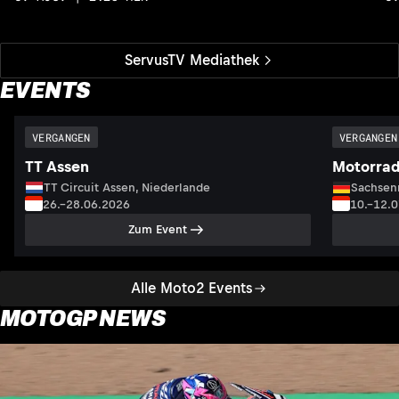
ServusTV Mediathek
EVENTS
VERGANGEN
VERGANGEN
TT Assen
Motorrad
TT Circuit Assen, Niederlande
Sachsenr
26.–28.06.2026
10.–12.
Zum Event
Alle Moto2 Events
MOTOGP NEWS