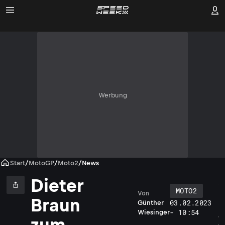
Werbung
Start
/
MotoGP
/
Moto2
/
News
Dieter
MOTO2
Von
D
Braun
03.02.2023
Günther
i
- 10:54
Wiesinger
e
zum