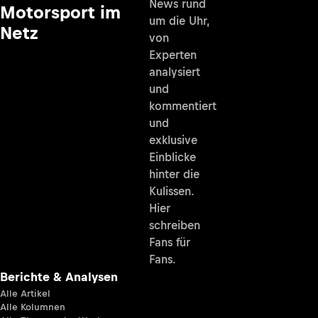
News rund
Motorsport im
um die Uhr,
Netz
von
Experten
analysiert
und
kommentiert
und
exklusive
Einblicke
hinter die
Kulissen.
Hier
schreiben
Fans für
Fans.
Berichte & Analysen
Alle Artikel
Alle Kolumnen