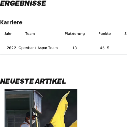
ERGEBNISSE
Karriere
Jahr
Team
Platzierung
Punkte
S
2022
13
46.5
Openbank Aspar Team
NEUESTE ARTIKEL
Veröffentli
für 2022