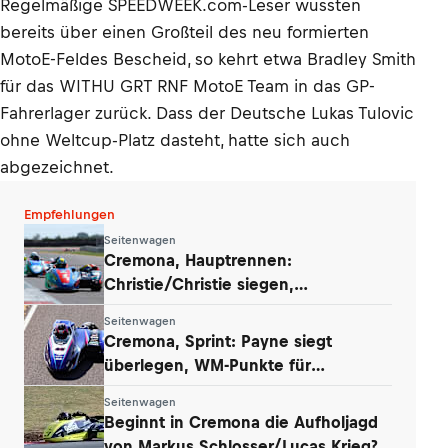
Regelmäßige SPEEDWEEK.com-Leser wussten
bereits über einen Großteil des neu formierten
MotoE-Feldes Bescheid, so kehrt etwa Bradley Smith
für das WITHU GRT RNF MotoE Team in das GP-
Fahrerlager zurück. Dass der Deutsche Lukas Tulovic
ohne Weltcup-Platz dasteht, hatte sich auch
abgezeichnet.
Empfehlungen
Seitenwagen
Cremona, Hauptrennen:
Christie/Christie siegen,
Payne/Rousseau fallen aus
Seitenwagen
Cremona, Sprint: Payne siegt
überlegen, WM-Punkte für
Werkstetter und Eder
Seitenwagen
Beginnt in Cremona die Aufholjagd
von Markus Schlosser/Lucas Krieg?