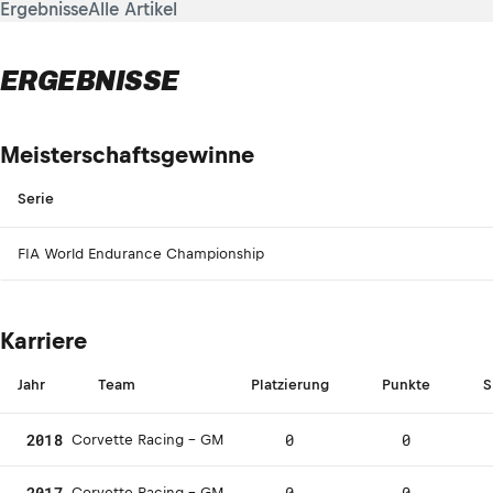
Ergebnisse
Alle Artikel
ERGEBNISSE
Meisterschaftsgewinne
Serie
FIA World Endurance Championship
Karriere
Jahr
Team
Platzierung
Punkte
S
2018
0
0
Corvette Racing - GM
2017
0
0
Corvette Racing - GM