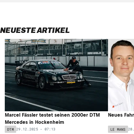
NEUESTE ARTIKEL
Marcel Fässler testet seinen 2000er DTM
Neues Fahr
Mercedes in Hockenheim
29.12.2025 - 07:13
28
DTM
LE MANS