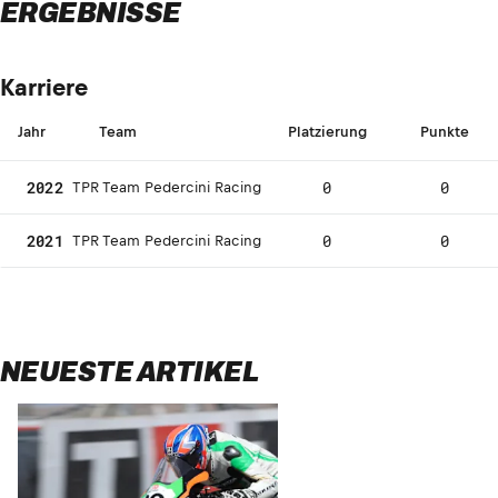
ERGEBNISSE
Karriere
Jahr
Team
Platzierung
Punkte
2022
0
0
TPR Team Pedercini Racing
2021
0
0
TPR Team Pedercini Racing
NEUESTE ARTIKEL
Überraschu
in San Jua