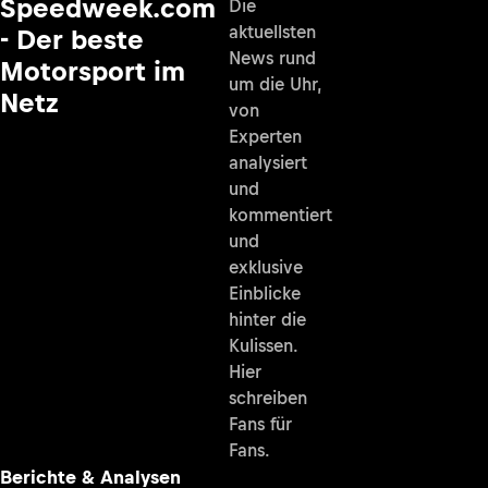
Speedweek.com
Die
aktuellsten
- Der beste
News rund
Motorsport im
um die Uhr,
Netz
von
Experten
analysiert
und
kommentiert
und
exklusive
Einblicke
hinter die
Kulissen.
Hier
schreiben
Fans für
Fans.
Berichte & Analysen