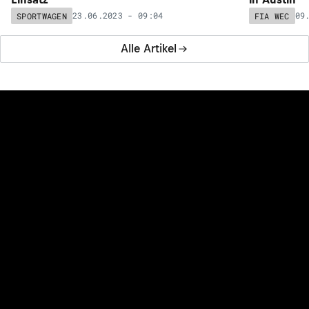
23.06.2023 - 09:04
09
SPORTWAGEN
FIA WEC
Alle Artikel