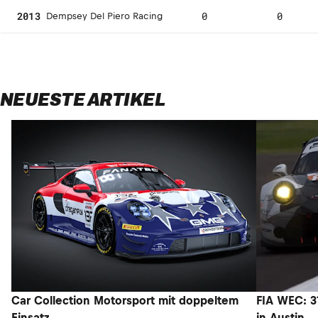
2013
0
0
Dempsey Del Piero Racing
NEUESTE ARTIKEL
Car Collection Motorsport mit doppeltem
FIA WEC: 3
Einsatz
in Austin