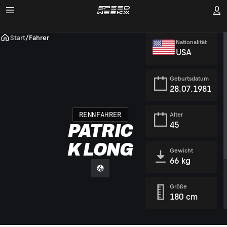
Start
/
Fahrer
Nationalität
USA
Geburtsdatum
28.07.1981
RENNFAHRER
Alter
45
PATRIC
K LONG
Gewicht
66 kg
Größe
180 cm