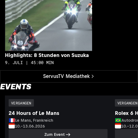
Highlights: 8 Stunden von Suzuka
9. JULI | 45:00 MIN
ServusTV Mediathek
EVENTS
VERGANGEN
VERGANGEN
24 Hours of Le Mans
Rolex 6 
Le Mans, Frankreich
Autodrom
10.–13.06.2026
10.–12.
Zum Event