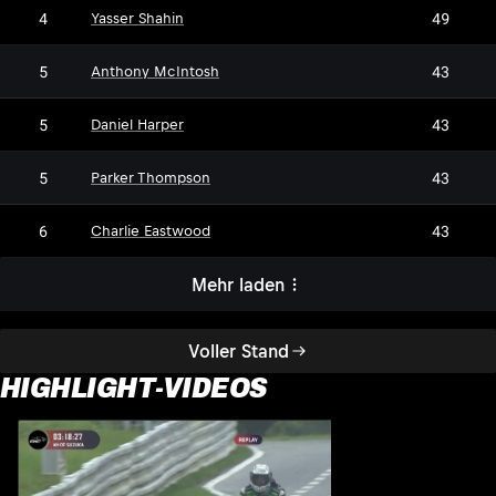
4
49
Yasser Shahin
5
43
Anthony McIntosh
5
43
Daniel Harper
5
43
Parker Thompson
6
43
Charlie Eastwood
Mehr laden
Voller Stand
HIGHLIGHT-VIDEOS
H
1