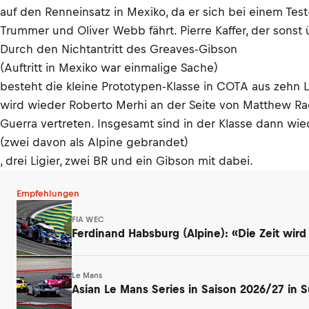
auf den Renneinsatz in Mexiko, da er sich bei einem Te
Trummer und Oliver Webb fährt. Pierre Kaffer, der sonst
Durch den Nichtantritt des Greaves-Gibson
(Auftritt in Mexiko war einmalige Sache)
besteht die kleine Prototypen-Klasse in COTA aus zehn 
wird wieder Roberto Merhi an der Seite von Matthew Rao
Guerra vertreten. Insgesamt sind in der Klasse dann wie
(zwei davon als Alpine gebrandet)
, drei Ligier, zwei BR und ein Gibson mit dabei.
Empfehlungen
FIA WEC
Ferdinand Habsburg (Alpine): «Die Zeit wird
Le Mans
Asian Le Mans Series in Saison 2026/27 in 