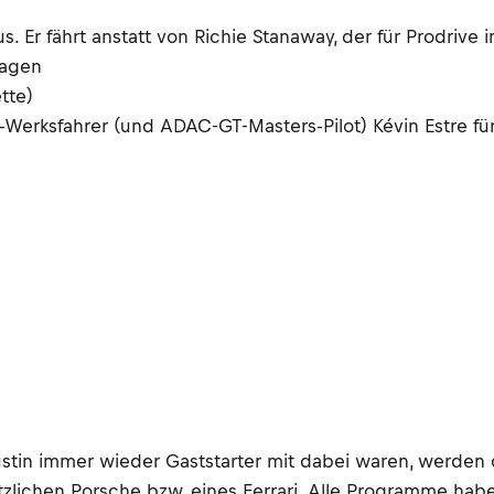
 Er fährt anstatt von Richie Stanaway, der für Prodrive i
Wagen
tte)
erksfahrer (und ADAC-GT-Masters-Pilot) Kévin Estre für P
tin immer wieder Gaststarter mit dabei waren, werden d
tzlichen Porsche bzw. eines Ferrari. Alle Programme haben