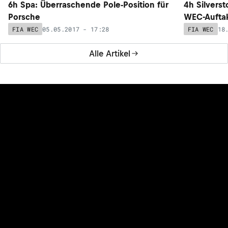
6h Spa: Überraschende Pole-Position für
4h Silvers
Porsche
WEC-Aufta
05.05.2017 - 17:28
18
FIA WEC
FIA WEC
Alle Artikel