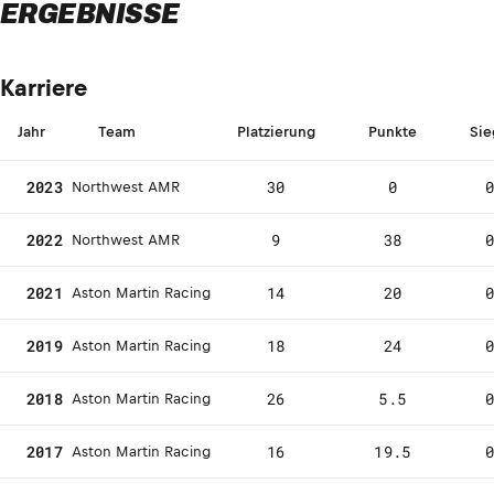
ERGEBNISSE
Karriere
Jahr
Team
Platzierung
Punkte
Sie
2023
30
0
Northwest AMR
2022
9
38
Northwest AMR
2021
14
20
Aston Martin Racing
2019
18
24
Aston Martin Racing
2018
26
5.5
Aston Martin Racing
2017
16
19.5
Aston Martin Racing