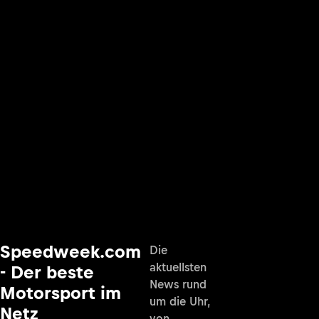
Speedweek.com
Die
aktuellsten
- Der beste
News rund
Motorsport im
um die Uhr,
Netz
von