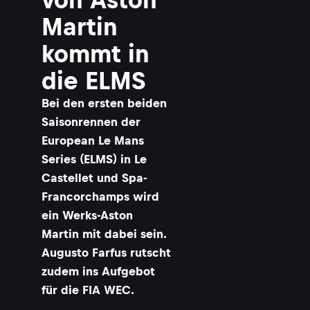
A
s
Martin
t
o
kommt in
n
die ELMS
a
r
Bei den ersten beiden
t
i
Saisonrennen der
n
European Le Mans
V
Series (ELMS) in Le
a
n
Castellet und Spa-
t
Francorchamps wird
a
g
ein Werks-Aston
e
Martin mit dabei sein.
A
Augusto Farfus rutscht
R
zudem ins Aufgebot
©
L
für die FIA WEC.
A
T