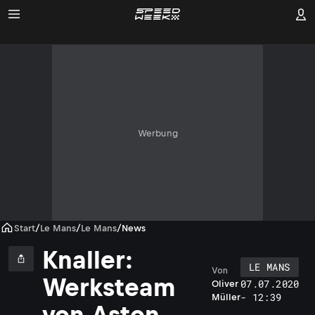
Werbung
Start
/
Le Mans
/
Le Mans
/
News
Knaller:
LE MANS
Von
D
Werksteam
07.07.2020
Oliver
e
- 12:39
Müller
r
von Aston