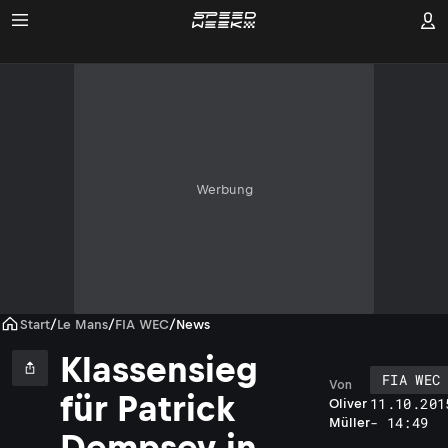
Werbung
Start
/
Le Mans
/
FIA WEC
/
News
Klassensieg
FIA WEC
Von
für Patrick
11.10.201
Oliver
- 14:49
Müller
Dempsey in