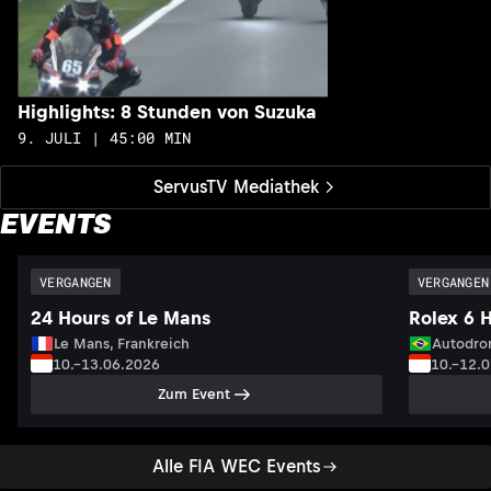
Highlights: 8 Stunden von Suzuka
9. JULI | 45:00 MIN
ServusTV Mediathek
EVENTS
VERGANGEN
VERGANGEN
24 Hours of Le Mans
Rolex 6 
Le Mans, Frankreich
Autodrom
10.–13.06.2026
10.–12.
Zum Event
Alle FIA WEC Events