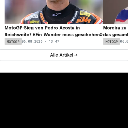
MotoGP-Sieg von Pedro Acosta in
Moreira zu
Reichweite? «Ein Wunder muss geschehen»
das gesam
06.08.2026 - 13:47
06.
MOTOGP
MOTOGP
Alle Artikel