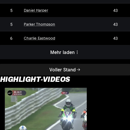
5
43
Daniel Harper
5
43
Parker Thompson
6
43
Charlie Eastwood
Mehr laden
Voller Stand
HIGHLIGHT-VIDEOS
H
1