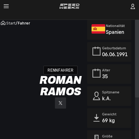
Start
/
Fahrer
Nationalität
Spanien
Geburtsdatum
06.06.1991
RENNFAHRER
Alter
35
ROMAN
RAMOS
Spitzname
k.A.
Gewicht
69 kg
Größe