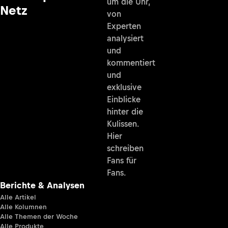
um die Uhr,
Netz
von
Experten
analysiert
und
kommentiert
und
exklusive
Einblicke
hinter die
Kulissen.
Hier
schreiben
Fans für
Fans.
Berichte & Analysen
Alle Artikel
Alle Kolumnen
Alle Themen der Woche
Alle Produkte