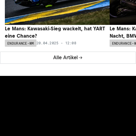
Le Mans: Kawasaki-Sieg wackelt, hat YART
Le Mans: K
eine Chance?
Nacht, BM
20.04.2025 - 12:08
ENDURANCE-WM
ENDURANCE-
Alle Artikel