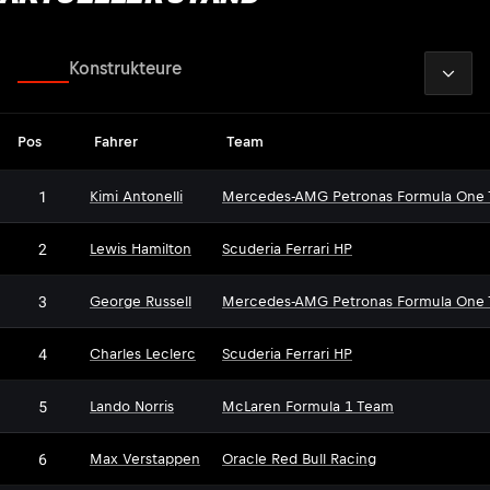
2026
Fahrer
Konstrukteure
Pos
Fahrer
Team
1
Kimi Antonelli
Mercedes-AMG Petronas Formula One
2
Lewis Hamilton
Scuderia Ferrari HP
3
George Russell
Mercedes-AMG Petronas Formula One
4
Charles Leclerc
Scuderia Ferrari HP
5
Lando Norris
McLaren Formula 1 Team
6
Max Verstappen
Oracle Red Bull Racing