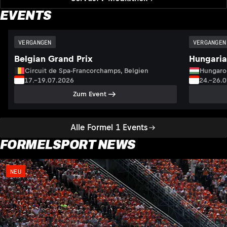
EVENTS
VERGANGEN
VERGANGEN
Belgian Grand Prix
Hungaria
Circuit de Spa-Francorchamps, Belgien
Hungaro
17.–19.07.2026
24.–26.
Zum Event
Alle Formel 1 Events
FORMELSPORT NEWS
NEU