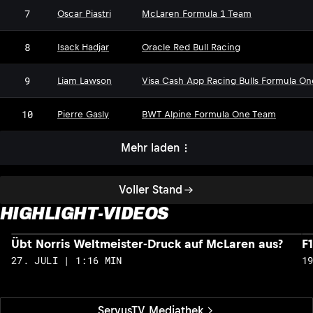
7
Oscar Piastri
McLaren Formula 1 Team
8
Isack Hadjar
Oracle Red Bull Racing
9
Liam Lawson
Visa Cash App Racing Bulls Formula O
10
Pierre Gasly
BWT Alpine Formula One Team
Mehr laden
Voller Stand
HIGHLIGHT-VIDEOS
Übt Norris Weltmeister-Druck auf McLaren aus?
F
27. JULI | 1:16 MIN
1
ServusTV Mediathek