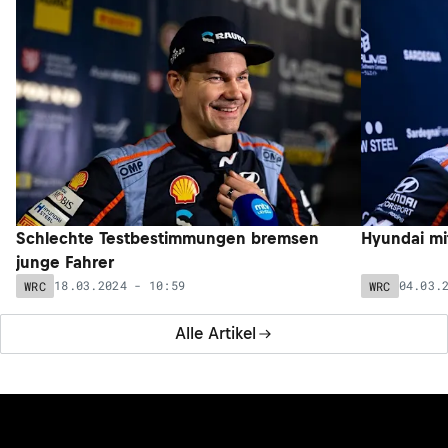
Schlechte Testbestimmungen bremsen
Hyundai mi
junge Fahrer
18.03.2024 - 10:59
04.03.
WRC
WRC
Alle Artikel