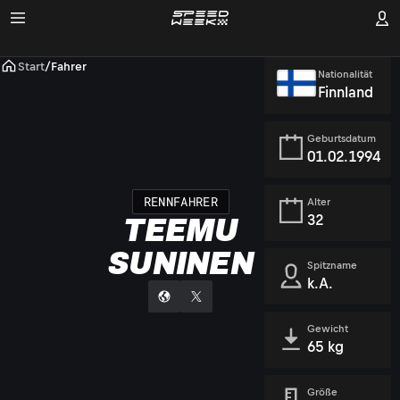
Start
/
Fahrer
Nationalität
Finnland
Geburtsdatum
01.02.1994
RENNFAHRER
Alter
32
TEEMU
SUNINEN
Spitzname
k.A.
Gewicht
65 kg
Größe