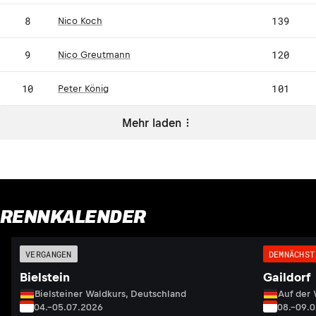
8
139
Nico Koch
9
120
Nico Greutmann
10
101
Peter König
Mehr laden
RENNKALENDER
VERGANGEN
DEMNÄCHST
Bielstein
Gaildorf
Bielsteiner Waldkurs, Deutschland
Auf der 
04.–05.07.2026
08.–09.