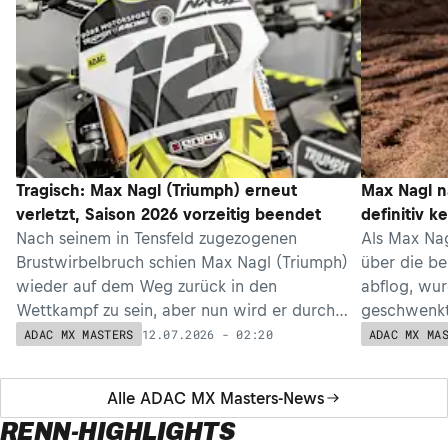
Tragisch: Max Nagl (Triumph) erneut
Max Nagl n
verletzt, Saison 2026 vorzeitig beendet
definitiv k
Nach seinem in Tensfeld zugezogenen
Als Max Nag
Brustwirbelbruch schien Max Nagl (Triumph)
über die be
wieder auf dem Weg zurück in den
abflog, wu
Wettkampf zu sein, aber nun wird er durch
geschwenkt
einen Bänderriss am Knie erneut eingebremst.
kollidierte
12.07.2026 - 02:20
ADAC MX MASTERS
ADAC MX MA
Alle ADAC MX Masters-News
RENN-HIGHLIGHTS