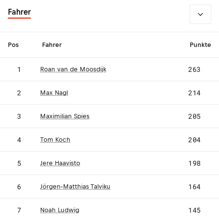
2026
Fahrer
Pos
Fahrer
Punkte
1
263
Roan van de Moosdijk
2
214
Max Nagl
3
205
Maximilian Spies
4
204
Tom Koch
5
198
Jere Haavisto
6
164
Jörgen‐Matthias Talviku
7
145
Noah Ludwig