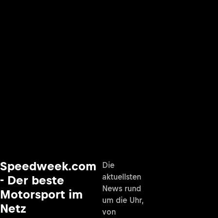
Speedweek.com
Die
aktuellsten
- Der beste
News rund
Motorsport im
um die Uhr,
Netz
von