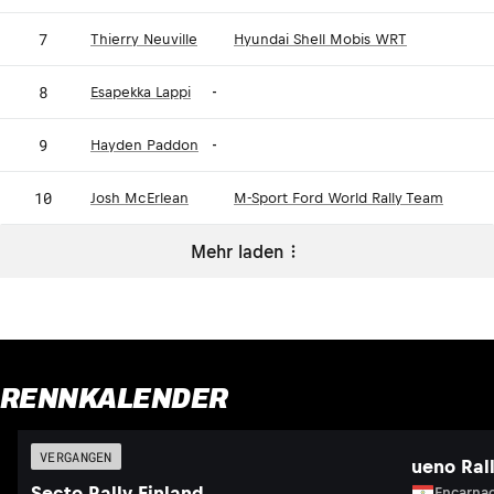
7
Thierry Neuville
Hyundai Shell Mobis WRT
8
Esapekka Lappi
-
9
Hayden Paddon
-
10
Josh McErlean
M-Sport Ford World Rally Team
Mehr laden
RENNKALENDER
VERGANGEN
ueno Ral
Secto Rally Finland
Encarnac