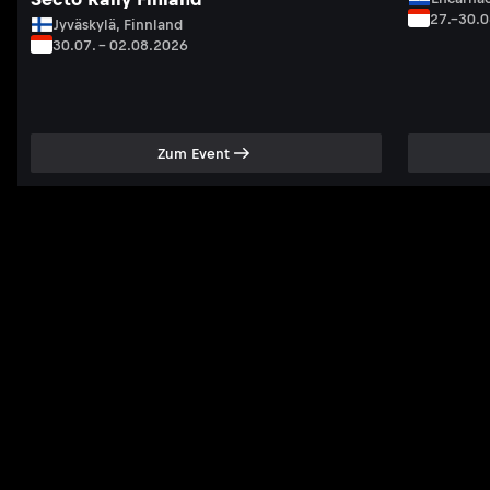
27.–30.
Jyväskylä, Finnland
30.07. – 02.08.2026
Zum Event