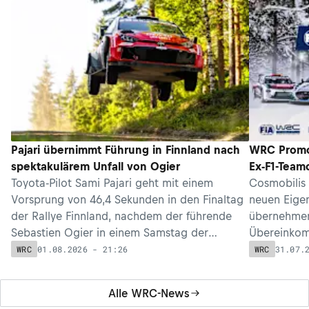
Pajari übernimmt Führung in Finnland nach
WRC Promo
spektakulärem Unfall von Ogier
Ex-F1-Teamc
Toyota-Pilot Sami Pajari geht mit einem
Cosmobilis 
Vorsprung von 46,4 Sekunden in den Finaltag
neuen Eige
der Rallye Finnland, nachdem der führende
übernehmen 
Sebastien Ogier in einem Samstag der
Übereinkomm
Dramen nach ausgeschieden ist.
über die Ra
01.08.2026 - 21:26
31.07.
WRC
WRC
Europameist
Alle WRC-News