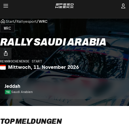
Start
/
Rallyesport
/
WRC
WRC
RALLY SAUDI ARABIA
RENNWOCHENENDE START
Mittwoch, 11. November 2026
Jeddah
Saudi Arabien
TOP MELDUNGEN