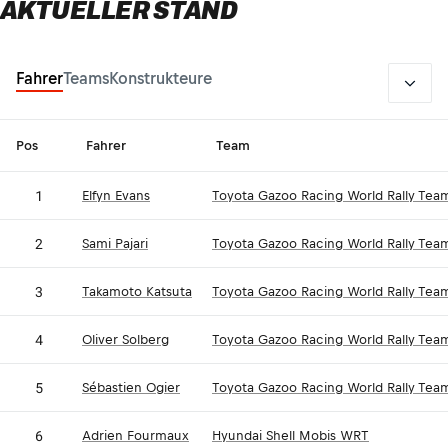
AKTUELLER STAND
2026
Fahrer
Teams
Konstrukteure
Pos
Fahrer
Team
1
Elfyn Evans
Toyota Gazoo Racing World Rally Tea
2
Sami Pajari
Toyota Gazoo Racing World Rally Tea
3
Takamoto Katsuta
Toyota Gazoo Racing World Rally Tea
4
Oliver Solberg
Toyota Gazoo Racing World Rally Tea
5
Sébastien Ogier
Toyota Gazoo Racing World Rally Tea
6
Adrien Fourmaux
Hyundai Shell Mobis WRT