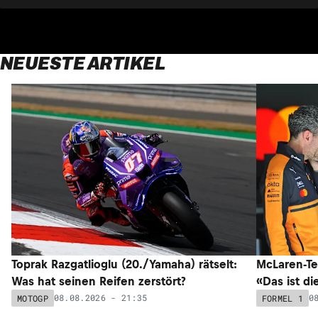
NEUESTE ARTIKEL
Toprak Razgatlioglu (20./Yamaha) rätselt:
McLaren-Te
Was hat seinen Reifen zerstört?
«Das ist di
08.08.2026 - 21:35
0
MOTOGP
FORMEL 1