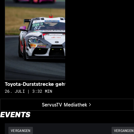
S
2
Toyota-Durststrecke geht zu Ende
26. JULI | 3:32 MIN
ServusTV Mediathek
EVENTS
VERGANGEN
VERGANGEN