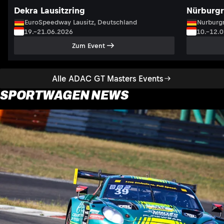
Dekra Lausitzring
Nürburgr
EuroSpeedway Lausitz, Deutschland
Nurburgr
19.–21.06.2026
10.–12.
Zum Event
Alle ADAC GT Masters Events
SPORTWAGEN NEWS