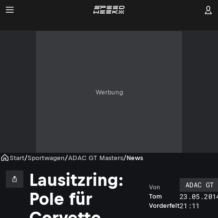
Werbung
Start
/
Sportwagen
/
ADAC GT Masters
/
News
Lausitzring:
ADAC GT 
Von
Pole für
23.05.201
Tom
21:11
Vorderfelt
Corvette