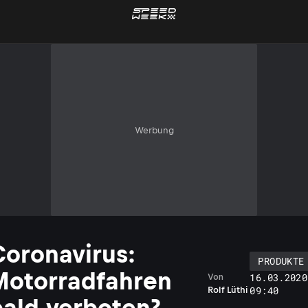
Werbung
Coronavirus:
PRODUKTE
Motorradfahren
16.03.2020
Von
09:40
Rolf Lüthi
bald verboten?