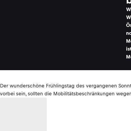
W
W
Ö
n
M
is
M
Der wunderschöne Frühlingstag des vergangenen Sonnta
vorbei sein, sollten die Mobilitätsbeschränkungen wege