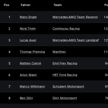
Pos
Fahrer
Team
Pu
1
14
Maro Engel
Mercedes-AMG Team Ravenol
2
12
Nicki Thiim
Comtoyou Racing
3
12
Lucas Auer
Mercedes-AMG Team Landgraf
4
11
Thomas Preining
Manthey
5
9
Matteo Cairoli
Emil Frey Racing
6
9
Arjun Maini
HRT Ford Racing
7
9
Marco Wittmann
Schubert Motorsport
DM
8
7
Ben Dörr
Dörr Motorsport