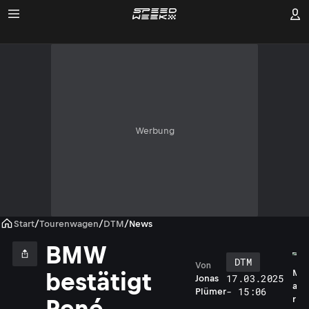
Werbung
Start
/
Tourenwagen
/
DTM
/
News
BMW
DTM
Von
M
bestätigt
17.03.2025
Jonas
a
- 15:06
Plümer
r
René