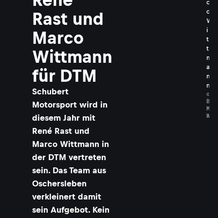
c
o
Rast und
W
i
Marco
t
t
Wittmann
m
a
für DTM
n
n
Schubert
©
B
Motorsport wird in
M
W
diesem Jahr mit
René Rast und
Marco Wittmann in
der DTM vertreten
sein. Das Team aus
Oschersleben
verkleinert damit
sein Aufgebot. Kein