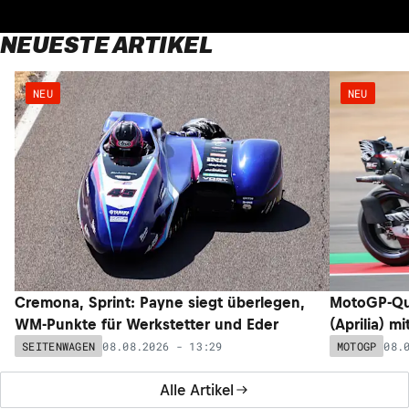
NEUESTE ARTIKEL
NEU
NEU
Cremona, Sprint: Payne siegt überlegen,
MotoGP-Qua
WM-Punkte für Werkstetter und Eder
(Aprilia) m
08.08.2026 - 13:29
08.
SEITENWAGEN
MOTOGP
Alle Artikel