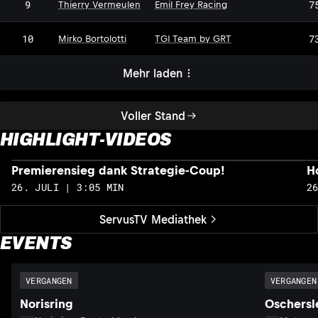
9
7
Thierry Vermeulen
Emil Frey Racing
10
7
Mirko Bortolotti
TGI Team by GRT
Mehr laden
Voller Stand
HIGHLIGHT-VIDEOS
Premierensieg dank Strategie-Coup!
H
26. JULI | 3:05 MIN
2
ServusTV Mediathek
EVENTS
VERGANGEN
VERGANGEN
Norisring
Oschersl