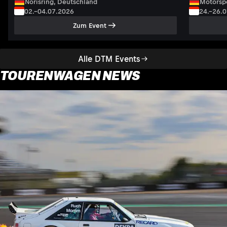
Norisring, Deutschland
Motorsp
02.–04.07.2026
24.–26.
Zum Event
Alle DTM Events
TOURENWAGEN NEWS